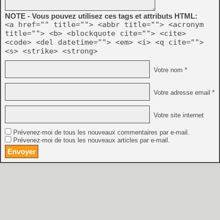
NOTE - Vous pouvez utilisez ces tags et attributs HTML:
<a href="" title=""> <abbr title=""> <acronym
title=""> <b> <blockquote cite=""> <cite>
<code> <del datetime=""> <em> <i> <q cite="">
<s> <strike> <strong>
Votre nom *
Votre adresse email *
Votre site internet
Prévenez-moi de tous les nouveaux commentaires par e-mail.
Prévenez-moi de tous les nouveaux articles par e-mail.