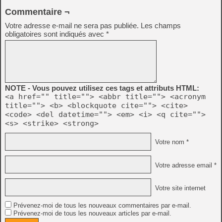
Commentaire ¬
Votre adresse e-mail ne sera pas publiée.
Les champs
obligatoires sont indiqués avec
*
NOTE - Vous pouvez utilisez ces tags et attributs HTML:
<a href="" title=""> <abbr title=""> <acronym
title=""> <b> <blockquote cite=""> <cite>
<code> <del datetime=""> <em> <i> <q cite="">
<s> <strike> <strong>
Votre nom *
Votre adresse email *
Votre site internet
Prévenez-moi de tous les nouveaux commentaires par e-mail.
Prévenez-moi de tous les nouveaux articles par e-mail.