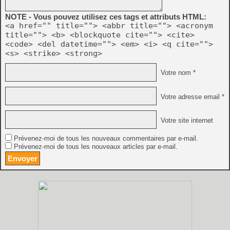
NOTE - Vous pouvez utilisez ces tags et attributs HTML:
<a href="" title=""> <abbr title=""> <acronym
title=""> <b> <blockquote cite=""> <cite>
<code> <del datetime=""> <em> <i> <q cite="">
<s> <strike> <strong>
Votre nom *
Votre adresse email *
Votre site internet
Prévenez-moi de tous les nouveaux commentaires par e-mail.
Prévenez-moi de tous les nouveaux articles par e-mail.