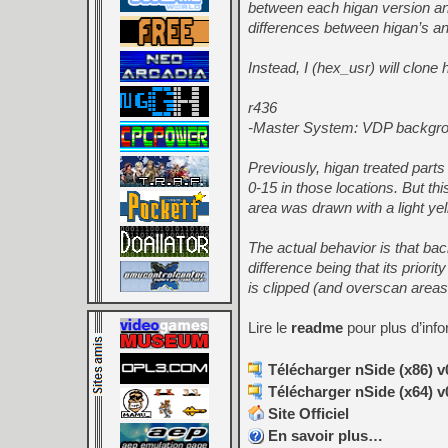
between each higan version 
differences between higan’s and
Instead, I (hex_usr) will clon
r436
-Master System: VDP backgroun
Previously, higan treated parts
0-15 in those locations. But t
area was drawn with a light yel
The actual behavior is that ba
difference being that its priori
is clipped (and overscan areas
Lire le
readme
pour plus d’inf
Télécharger nSide (x86) v
Télécharger nSide (x64) v
Site Officiel
En savoir plus…