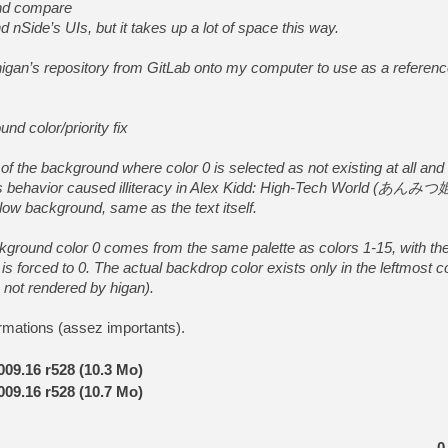
and compare
 nSide’s UIs, but it takes up a lot of space this way.
e higan’s repository from GitLab onto my computer to use as a referen
d color/priority fix
 of the background where color 0 is selected as not existing at all and
his behavior caused illiteracy in Alex Kidd: High-Tech World (あんみつ姫)
low background, same as the text itself.
ckground color 0 comes from the same palette as colors 1-15, with th
ty is forced to 0. The actual backdrop color exists only in the leftmost 
 not rendered by higan).
ormations (assez importants).
009.16 r528 (10.3 Mo)
009.16 r528 (10.7 Mo)
0