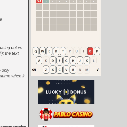
ce
 using colors
; the text
e only
column when it
commentaire