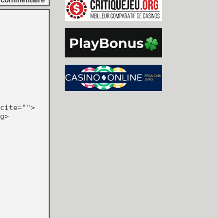
cite="">
g>