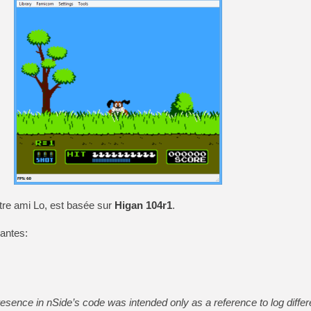
[Mo5] Deux inédits du Virtu
[GK] Le beat'em up The Walk
[GK] Endless Legend 2 : enf
[LS] [PS5] Le WebKit Userl
[GK] Oubliez Crazy Taxi, S
[LS] [Switch] NSZ 5.0.0 es
[GK] No More Room in Hell 2
tre ami Lo, est basée sur
Higan 104r1
.
vantes:
sence in nSide’s code was intended only as a reference to log diffe