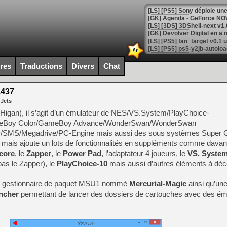
[GK] Agenda - GeForce NOW
[GK] Devolver Digital en a 
[LS] [PS5] ps5-y2jb-autolo
[GK] Pourquoi Marvel Tokon 
ires
Traductions
Divers
Chat
[GK] Test : Restory : Chill
[GK] GTA 6 : Rockstar Games
[GK] Hot Wheels Infinite Rus
.437
[GK] Mémoire cash - Secret 
 Jets
[GK] Résultats Nintendo : 
 Higan), il s’agit d’un émulateur de NES/VS.System/PlayChoice-
[GK] Déjà des dégraissage
Boy Color/GameBoy Advance/WonderSwan/WonderSwan
/SMS/Megadrive/PC-Engine mais aussi des sous systèmes Super
[Mo5] Brickboy cherche à r
[GK] Minecraft et ses « Gra
, mais ajoute un lots de fonctionnalités en suppléments comme dava
core
, le
Zapper
, le
Power Pad
, l’adaptateur 4 joueurs, le
VS. Syste
[GK] Beast of Reincarnation
pas le Zapper), le
PlayChoice-10
mais aussi d’autres éléments à déco
[GK] Ubisoft : fin de parti
[GK] Mémoire cash - Metroid
[GK] Dan Houser (GTA) défe
un gestionnaire de paquet MSU1 nommé
Mercurial-Magic
ainsi qu’une
[GK] Comment EA Sports FC
ncher
permettant de lancer des dossiers de cartouches avec des ém
[GK] Crimson Moon : un Dark
[GK] Isle of Reveries : le j
[GK] Moonlighter 2 : The En
[GK] Capcom relance Monste