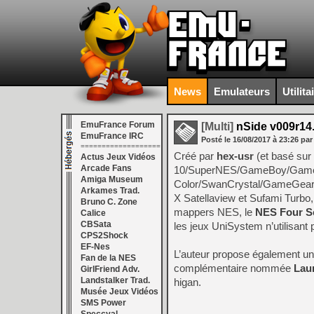
News
Emulateurs
Utilita
EmuFrance Forum
[Multi]
nSide v009r14
EmuFrance IRC
Posté le
16/08/2017
à
23:26
par
===================
Créé par
hex-usr
(et basé sur
Actus Jeux Vidéos
Arcade Fans
10/SuperNES/GameBoy/Game
Amiga Museum
Color/SwanCrystal/GameGear
Arkames Trad.
X Satellaview et Sufami Turbo
Bruno C. Zone
mappers NES, le
NES Four S
Calice
CBSata
les jeux UniSystem n’utilisant 
CPS2Shock
EF-Nes
L’auteur propose également 
Fan de la NES
complémentaire nommée
Lau
GirlFriend Adv.
Landstalker Trad.
higan.
Musée Jeux Vidéos
SMS Power