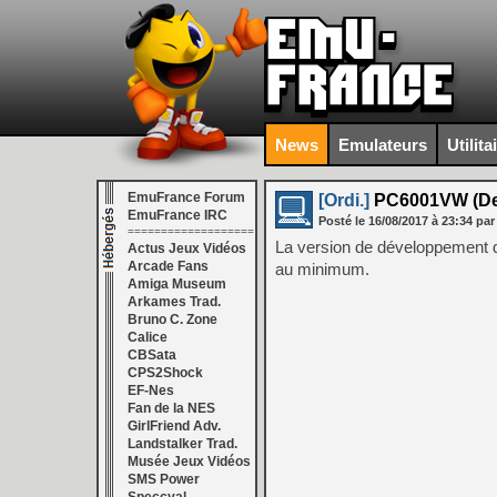
News
Emulateurs
Utilita
EmuFrance Forum
[Ordi.]
PC6001VW (Dev
EmuFrance IRC
Posté le
16/08/2017
à
23:34
par
===================
La version de développement 
Actus Jeux Vidéos
Arcade Fans
au minimum.
Amiga Museum
Arkames Trad.
Bruno C. Zone
Calice
CBSata
CPS2Shock
EF-Nes
Fan de la NES
GirlFriend Adv.
Landstalker Trad.
Musée Jeux Vidéos
SMS Power