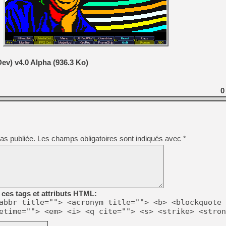
[Mo5] DOOM arrive en cart
[GK] Bethesda fête les 30 
[GK] Roblox : l'action en B
[GK] Agenda - GeForce NOW
v) v4.0 Alpha (936.3 Ko)
[GK] Devolver Digital en a 
[LS] [PS5] ps5-y2jb-autolo
0
[GK] Pourquoi Marvel Tokon 
[GK] Test : Restory : Chill
[GK] GTA 6 : Rockstar Games
[GK] Hot Wheels Infinite Rus
[GK] Mémoire cash - Secret 
as publiée.
Les champs obligatoires sont indiqués avec
*
[GK] Résultats Nintendo : 
[GK] Dans ce jeu de platefo
ces tags et attributs HTML:
abbr title=""> <acronym title=""> <b> <blockquote 
etime=""> <em> <i> <q cite=""> <s> <strike> <stron