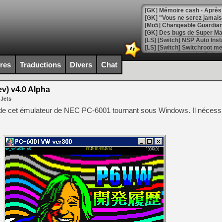
[GK] Mémoire cash - Après 
[GK] "Vous ne serez jamais
[Mo5] Changeable Guardian 
[GK] Des bugs de Super Mar
[LS] [Switch] NSP Auto Inst
ires
Traductions
Divers
Chat
[GK] La saga horrifique Am
) v4.0 Alpha
 Jets
de cet émulateur de NEC PC-6001 tournant sous Windows. Il nécessi
[GK] Le portage de Super M
[Mo5] Le jeu de course fut
[GK] Guillermo del Toro ado
[LTF] Eté 2026 - Séquence 
[GK] Mistfall Hunter : déjà 
[GK] Wo Long 2 évolue avec
[GK] Crossfire : un TPS à 100
[LS] [PS5] Premiers signes 