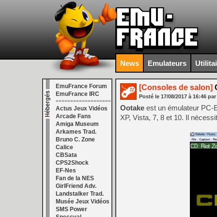
News
Emulateurs
Utilita
EmuFrance Forum
[Consoles de salon]
O
EmuFrance IRC
Posté le
17/08/2017
à
16:46
par
===================
Ootake
est un émulateur PC-
Actus Jeux Vidéos
Arcade Fans
XP, Vista, 7, 8 et 10. Il néces
Amiga Museum
Arkames Trad.
Bruno C. Zone
Calice
CBSata
CPS2Shock
EF-Nes
Fan de la NES
GirlFriend Adv.
Landstalker Trad.
Musée Jeux Vidéos
SMS Power