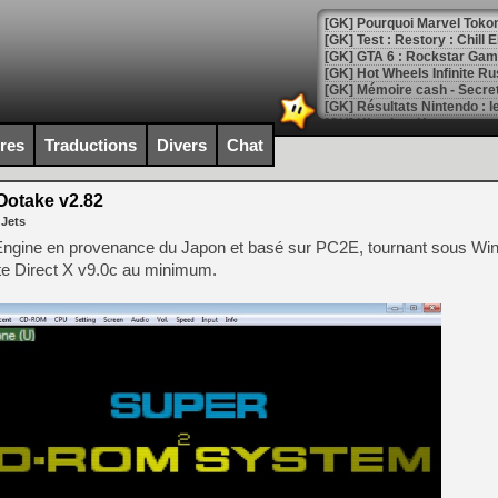
[GK] Pourquoi Marvel Tokon 
[GK] Test : Restory : Chill
[GK] GTA 6 : Rockstar Games
[GK] Hot Wheels Infinite Rus
[GK] Mémoire cash - Secret 
[GK] Résultats Nintendo : 
[GK] Déjà des dégraissage
ires
Traductions
Divers
Chat
[Mo5] Brickboy cherche à r
[GK] Minecraft et ses « Gra
otake v2.82
 Jets
[GK] Beast of Reincarnation
[GK] Ubisoft : fin de parti
Engine en provenance du Japon et basé sur PC2E, tournant sous Wi
[GK] Mémoire cash - Metroid
site Direct X v9.0c au minimum.
[GK] Dan Houser (GTA) défe
[GK] Comment EA Sports FC
[GK] Crimson Moon : un Dark
[GK] Isle of Reveries : le j
[GK] Moonlighter 2 : The En
[GK] Capcom relance Monste
[Mo5] Deux inédits du Virtu
[GK] Le beat'em up The Walk
[GK] Endless Legend 2 : enf