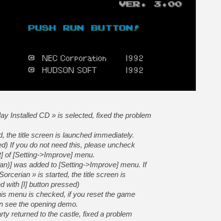
[LS] [PS5] Le WebKit Userl
[GK] Oubliez Crazy Taxi, S
[LS] [Switch] NSZ 5.0.0 es
[GK] No More Room in Hell 2
[GK] Un chatbot Atelier Ryz
y Installed CD » is selected, fixed the problem
[GK] Mémoire cash - Splatte
[GK] Nvidia : le prix des 
[GK] Suikoden Star Leap : 
, the title screen is launched immediately.
ed) If you do not need this, please uncheck
[Mo5] La mini borne d’arc
 of [Setting->Improve] menu.
an)] was added to [Setting->Improve] menu. If
rcerian » is started, the title screen is
 with [I] button pressed)
this menu is checked, if you reset the game
n see the opening demo.
rty returned to the castle, fixed a problem