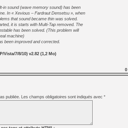
ilt-in sound (wave memory sound) has been
ine. In « Xevious – Fardraut Densetsu », when
lems that sound became thin was solved.
ted, it is starts with Multi-Tap removed. The
stable has been solved. (This problem will
real machine)
 has been improved and corrected.
/Vista/7/8/10) v2.82 (1,2 Mo)
0
as publiée.
Les champs obligatoires sont indiqués avec
*
ces tags et attributs HTML: