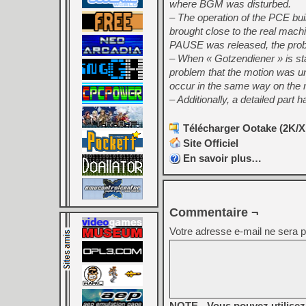
where BGM was disturbed.
– The operation of the PCE bu
brought close to the real mach
PAUSE was released, the prob
– When « Gotzendiener » is star
problem that the motion was un
occur in the same way on the 
– Additionally, a detailed part
Télécharger Ootake (2K/XP
Site Officiel
En savoir plus…
Commentaire ¬
Votre adresse e-mail ne sera p
NOTE - Vous pouvez utilisez 