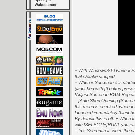
Speccyal
Wakoo-enter
– With Windows8/10 when « Pla
that Ootake stopped.
– When « Sorcerian » is started
(launched with [I] button press
[Adjust Sorcerian BGM Repeat]
– [Auto Skep Opening (Sorceri
this menu is checked, when « So
launched immediately.(launched
By default this is off. + When 
with [SELECT]+[RUN], you ca
– In « Sorcerian », when the pa