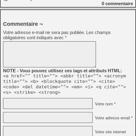
0
commentaire
Commentaire ¬
Votre adresse e-mail ne sera pas publiée.
Les champs
obligatoires sont indiqués avec
*
NOTE - Vous pouvez utilisez ces tags et attributs HTML:
<a href="" title=""> <abbr title=""> <acronym
title=""> <b> <blockquote cite=""> <cite>
<code> <del datetime=""> <em> <i> <q cite="">
<s> <strike> <strong>
Votre nom *
Votre adresse email *
Votre site internet