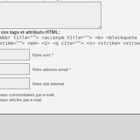
[GK] Beast of Reincarnation
[GK] Ubisoft : fin de parti
[GK] Mémoire cash - Metroid
[GK] Dan Houser (GTA) défe
[GK] Comment EA Sports FC
[GK] Crimson Moon : un Dark
[GK] Isle of Reveries : le j
ces tags et attributs HTML:
[GK] Moonlighter 2 : The En
abbr title=""> <acronym title=""> <b> <blockquote 
[GK] Capcom relance Monste
etime=""> <em> <i> <q cite=""> <s> <strike> <stron
Votre nom *
[Mo5] Deux inédits du Virtu
[GK] Le beat'em up The Walk
Votre adresse email *
[GK] Endless Legend 2 : enf
Votre site internet
eaux commentaires par e-mail.
[LS] [PS5] Premiers signes 
aux articles par e-mail.