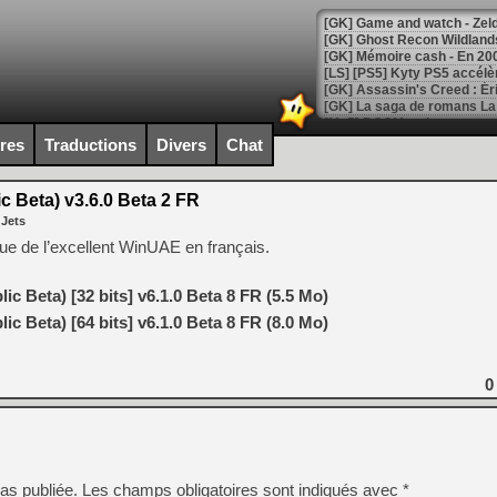
[Mo5] DOOM arrive en cart
[GK] Bethesda fête les 30 
ires
Traductions
Divers
Chat
[GK] Roblox : l'action en B
 Beta) v3.6.0 Beta 2 FR
[GK] Agenda - GeForce NOW
 Jets
[GK] Devolver Digital en a 
que de l’excellent WinUAE en français.
[LS] [PS5] ps5-y2jb-autolo
c Beta) [32 bits] v6.1.0 Beta 8 FR (5.5 Mo)
[GK] Pourquoi Marvel Tokon 
c Beta) [64 bits] v6.1.0 Beta 8 FR (8.0 Mo)
[GK] Test : Restory : Chill
[GK] GTA 6 : Rockstar Games
[GK] Hot Wheels Infinite Rus
[GK] Mémoire cash - Secret 
0
[GK] Résultats Nintendo : 
[GK] Déjà des dégraissage
[Mo5] Brickboy cherche à r
[GK] Minecraft et ses « Gra
as publiée.
Les champs obligatoires sont indiqués avec
*