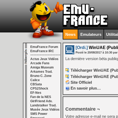
News
Emulateurs
Utilita
EmuFrance Forum
[Ordi.]
WinUAE (Public
EmuFrance IRC
Posté le
20/08/2017
à
10:30
par
===================
La dernière version béta publi
Actus Jeux Vidéos
Arcade Fans
Amiga Museum
Télécharger WinUAE (Publi
Arkames Trad.
Bruno C. Zone
Télécharger WinUAE (Publi
Calice
Site Officiel
CBSata
En savoir plus…
CPS2Shock
EF-Nes
Fan de la NES
GirlFriend Adv.
Landstalker Trad.
Commentaire ¬
Musée Jeux Vidéos
SMS Power
Votre adresse e-mail ne sera p