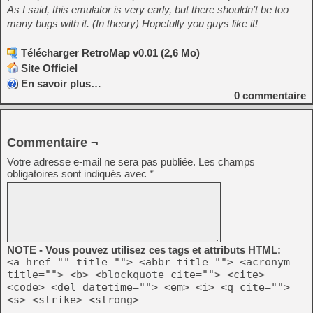
As I said, this emulator is very early, but there shouldn’t be too
many bugs with it. (In theory) Hopefully you guys like it!
Télécharger RetroMap v0.01 (2,6 Mo)
Site Officiel
En savoir plus…
0
commentaire
Commentaire ¬
Votre adresse e-mail ne sera pas publiée.
Les champs
obligatoires sont indiqués avec
*
NOTE - Vous pouvez utilisez ces tags et attributs HTML:
<a href="" title=""> <abbr title=""> <acronym
title=""> <b> <blockquote cite=""> <cite>
<code> <del datetime=""> <em> <i> <q cite="">
<s> <strike> <strong>