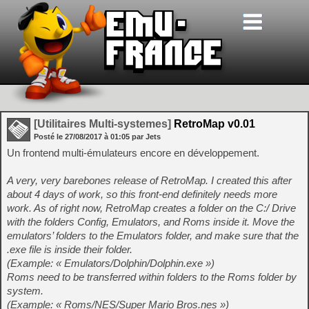
[Utilitaires Multi-systemes]
RetroMap v0.01
Posté le
27/08/2017
à
01:05
par Jets
Un frontend multi-émulateurs encore en développement.
A very, very barebones release of RetroMap. I created this after
about 4 days of work, so this front-end definitely needs more
work. As of right now, RetroMap creates a folder on the C:/ Drive
with the folders Config, Emulators, and Roms inside it. Move the
emulators’ folders to the Emulators folder, and make sure that the
.exe file is inside their folder.
(Example: « Emulators/Dolphin/Dolphin.exe »)
Roms need to be transferred within folders to the Roms folder by
system.
(Example: « Roms/NES/Super Mario Bros.nes »)