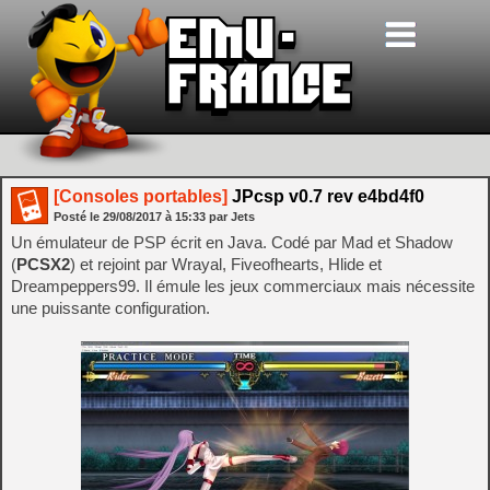
[Consoles portables]
JPcsp v0.7 rev e4bd4f0
Posté le
29/08/2017
à
15:33
par Jets
Un émulateur de PSP écrit en Java. Codé par Mad et Shadow
(
PCSX2
) et rejoint par Wrayal, Fiveofhearts, Hlide et
Dreampeppers99. Il émule les jeux commerciaux mais nécessite
une puissante configuration.