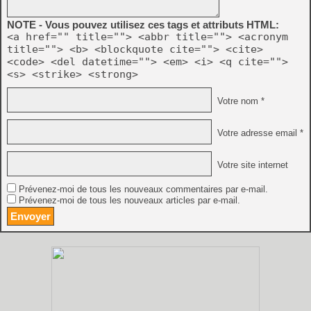
NOTE - Vous pouvez utilisez ces tags et attributs HTML:
<a href="" title=""> <abbr title=""> <acronym
title=""> <b> <blockquote cite=""> <cite>
<code> <del datetime=""> <em> <i> <q cite="">
<s> <strike> <strong>
Votre nom *
Votre adresse email *
Votre site internet
Prévenez-moi de tous les nouveaux commentaires par e-mail.
Prévenez-moi de tous les nouveaux articles par e-mail.