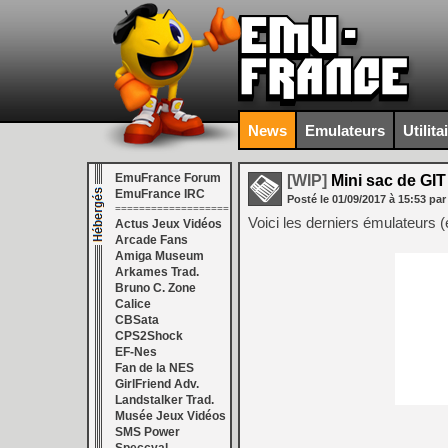
News
Emulateurs
Utilita
EmuFrance Forum
[WIP]
Mini sac de GIT
EmuFrance IRC
Posté le
01/09/2017
à
15:53
par
===================
Voici les derniers émulateurs 
Actus Jeux Vidéos
Arcade Fans
Amiga Museum
Arkames Trad.
Bruno C. Zone
Calice
CBSata
CPS2Shock
EF-Nes
Fan de la NES
GirlFriend Adv.
Landstalker Trad.
Musée Jeux Vidéos
SMS Power