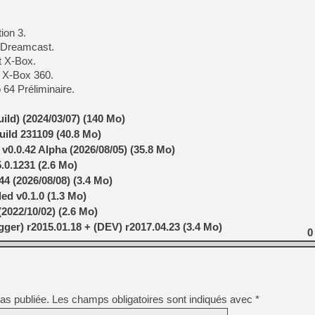
[GK] Pourquoi Marvel Tokon 
[GK] Test : Restory : Chill
[GK] GTA 6 : Rockstar Games
ion 3.
[GK] Hot Wheels Infinite Rus
 Dreamcast.
[GK] Mémoire cash - Secret 
[GK] Résultats Nintendo : 
t X-Box.
t X-Box 360.
[GK] Déjà des dégraissage
 64 Préliminaire.
[Mo5] Brickboy cherche à r
[GK] Minecraft et ses « Gra
uild) (2024/03/07) (140 Mo)
[GK] Beast of Reincarnation
ild 231109 (40.8 Mo)
[GK] Ubisoft : fin de parti
0.0.42 Alpha (2026/08/05) (35.8 Mo)
[GK] Mémoire cash - Metroid
[GK] Dan Houser (GTA) défe
.0.1231 (2.6 Mo)
[GK] Comment EA Sports FC
44 (2026/08/08) (3.4 Mo)
[GK] Crimson Moon : un Dark
d v0.1.0 (1.3 Mo)
[GK] Isle of Reveries : le j
[GK] Moonlighter 2 : The En
2022/10/02) (2.6 Mo)
er) r2015.01.18 + (DEV) r2017.04.23 (3.4 Mo)
0
as publiée.
Les champs obligatoires sont indiqués avec
*