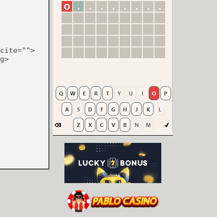
cite="">
g>