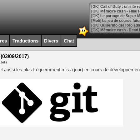
[GK] Le portage de Super M
[Mo5] Le jeu de course fut
[GK] Guillermo del Toro ado
[LTF] Eté 2026 - Séquence 
ires
Traductions
Divers
Chat
[GK] Mistfall Hunter : déjà 
[GK] Wo Long 2 évolue avec
[GK] Crossfire : un TPS à 100
 (03/09/2017)
[LS] [PS5] Premiers signes 
 Jets
(et aussi les plus fréquemment mis à jour) en cours de développemen
[Mo5] DOOM arrive en cart
[GK] Bethesda fête les 30 
[GK] Roblox : l'action en B
[GK] Agenda - GeForce NOW
[GK] Devolver Digital en a 
[LS] [PS5] ps5-y2jb-autolo