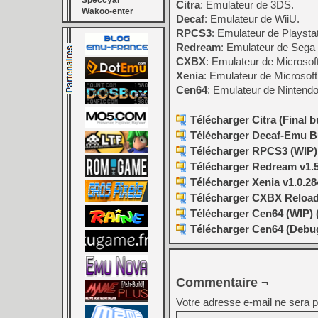
Speccyal
Citra
: Emulateur de 3DS.
Wakoo-enter
Decaf
: Emulateur de WiiU.
RPCS3
: Emulateur de Playstat
Redream
: Emulateur de Sega
CXBX
: Emulateur de Microsof
Xenia
: Emulateur de Microsof
Cen64
: Emulateur de Nintendo
Télécharger Citra (Final b
Télécharger Decaf-Emu Bu
Télécharger RPCS3 (WIP) v
Télécharger Redream v1.5
Télécharger Xenia v1.0.28
Télécharger CXBX Reloade
Télécharger Cen64 (WIP) (
Télécharger Cen64 (Debugg
Commentaire ¬
Votre adresse e-mail ne sera p