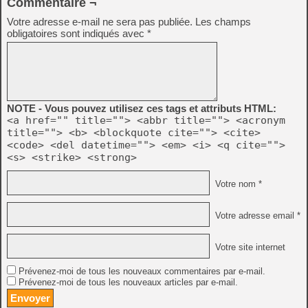
Commentaire ¬
Votre adresse e-mail ne sera pas publiée.
Les champs
obligatoires sont indiqués avec
*
NOTE - Vous pouvez utilisez ces tags et attributs HTML:
<a href="" title=""> <abbr title=""> <acronym
title=""> <b> <blockquote cite=""> <cite>
<code> <del datetime=""> <em> <i> <q cite="">
<s> <strike> <strong>
Votre nom *
Votre adresse email *
Votre site internet
Prévenez-moi de tous les nouveaux commentaires par e-mail.
Prévenez-moi de tous les nouveaux articles par e-mail.