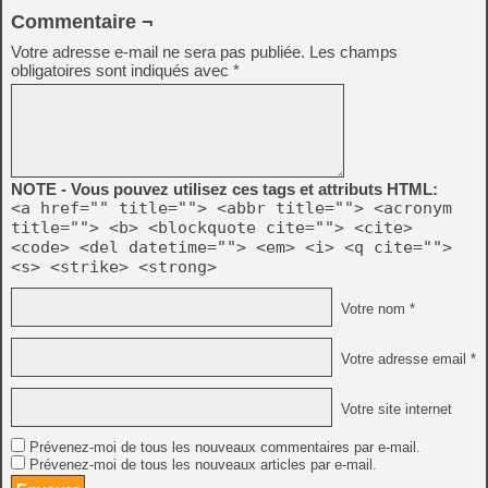
Commentaire ¬
Votre adresse e-mail ne sera pas publiée.
Les champs
obligatoires sont indiqués avec
*
NOTE - Vous pouvez utilisez ces tags et attributs HTML:
<a href="" title=""> <abbr title=""> <acronym
title=""> <b> <blockquote cite=""> <cite>
<code> <del datetime=""> <em> <i> <q cite="">
<s> <strike> <strong>
Votre nom *
Votre adresse email *
Votre site internet
Prévenez-moi de tous les nouveaux commentaires par e-mail.
Prévenez-moi de tous les nouveaux articles par e-mail.