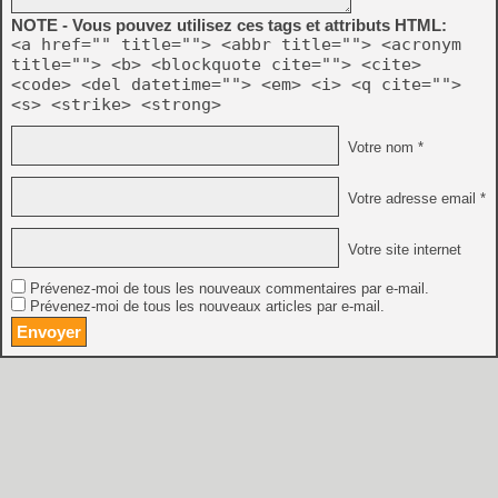
NOTE - Vous pouvez utilisez ces tags et attributs HTML:
<a href="" title=""> <abbr title=""> <acronym
title=""> <b> <blockquote cite=""> <cite>
<code> <del datetime=""> <em> <i> <q cite="">
<s> <strike> <strong>
Votre nom *
Votre adresse email *
Votre site internet
Prévenez-moi de tous les nouveaux commentaires par e-mail.
Prévenez-moi de tous les nouveaux articles par e-mail.