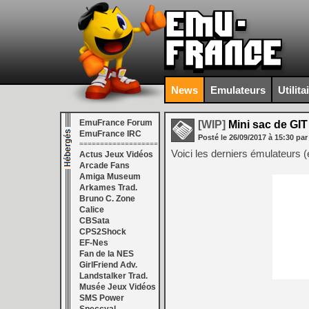
News
Emulateurs
Utilita
EmuFrance Forum
[WIP]
Mini sac de GIT
EmuFrance IRC
Posté le
26/09/2017
à
15:30
par
===================
Voici les derniers émulateurs 
Actus Jeux Vidéos
Arcade Fans
Amiga Museum
Arkames Trad.
Bruno C. Zone
Calice
CBSata
CPS2Shock
EF-Nes
Fan de la NES
GirlFriend Adv.
Landstalker Trad.
Musée Jeux Vidéos
SMS Power