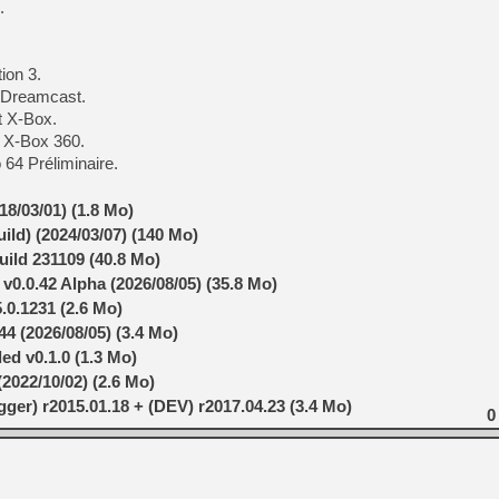
.
[GK] Nvidia : le prix des 
[GK] Suikoden Star Leap : 
[Mo5] La mini borne d’arc
ion 3.
[GK] Atari renoue avec les 
[GK] Le studio de FIFA Worl
 Dreamcast.
[GK] La PlayStation 1 en L
t X-Box.
t X-Box 360.
[GK] Dawn of War 4 : les Né
[GK] CloverPit : l'héritier
 64 Préliminaire.
[GK] Stellar Blade : Blood R
8/03/01) (1.8 Mo)
[GK] Palworld Online est a
[GK] Wuchang 2 : le souls-l
uild) (2024/03/07) (140 Mo)
ild 231109 (40.8 Mo)
[GK] Test : Big Walk est le 
[GK] Starsand Island : la si
0.0.42 Alpha (2026/08/05) (35.8 Mo)
.0.1231 (2.6 Mo)
44 (2026/08/05) (3.4 Mo)
[GK] Dan Houser (GTA) défe
d v0.1.0 (1.3 Mo)
2022/10/02) (2.6 Mo)
er) r2015.01.18 + (DEV) r2017.04.23 (3.4 Mo)
0