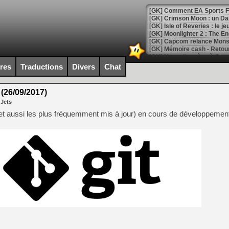
[GK] Comment EA Sports FC
[GK] Crimson Moon : un Dark
[GK] Isle of Reveries : le j
[GK] Moonlighter 2 : The En
[GK] Capcom relance Monste
ires
Traductions
Divers
Chat
[Mo5] Deux inédits du Virtu
[GK] Le beat'em up The Walk
 (26/09/2017)
 Jets
[GK] Endless Legend 2 : enf
(et aussi les plus fréquemment mis à jour) en cours de développemen
[LS] [PS5] Le WebKit Userl
[GK] Oubliez Crazy Taxi, S
[LS] [Switch] NSZ 5.0.0 es
[GK] No More Room in Hell 2
[GK] Un chatbot Atelier Ryz
[GK] Mémoire cash - Splatte