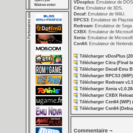
Speccyal
VDosplus
: Emulateur de DOS
Wakoo-enter
Citra
: Emulateur de 3DS.
Decaf
: Emulateur de WiiU.
RPCS3
: Emulateur de Playstat
Redream
: Emulateur de Sega
CXBX
: Emulateur de Microsof
Xenia
: Emulateur de Microsof
Cen64
: Emulateur de Nintendo
Télécharger vDosPlus (201
Télécharger Citra (Final b
Télécharger Decaf-Emu Bu
Télécharger RPCS3 (WIP) v
Télécharger Redream v1.5
Télécharger Xenia v1.0.28
Télécharger CXBX Reloade
Télécharger Cen64 (WIP) (
Télécharger Cen64 (Debugg
Commentaire ¬