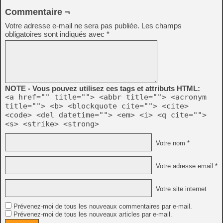
Commentaire ¬
Votre adresse e-mail ne sera pas publiée.
Les champs
obligatoires sont indiqués avec
*
NOTE - Vous pouvez utilisez ces tags et attributs HTML:
<a href="" title=""> <abbr title=""> <acronym
title=""> <b> <blockquote cite=""> <cite>
<code> <del datetime=""> <em> <i> <q cite="">
<s> <strike> <strong>
Votre nom *
Votre adresse email *
Votre site internet
Prévenez-moi de tous les nouveaux commentaires par e-mail.
Prévenez-moi de tous les nouveaux articles par e-mail.