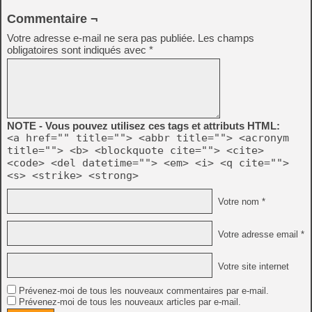
Commentaire ¬
Votre adresse e-mail ne sera pas publiée.
Les champs
obligatoires sont indiqués avec
*
NOTE - Vous pouvez utilisez ces tags et attributs HTML:
<a href="" title=""> <abbr title=""> <acronym
title=""> <b> <blockquote cite=""> <cite>
<code> <del datetime=""> <em> <i> <q cite="">
<s> <strike> <strong>
Votre nom *
Votre adresse email *
Votre site internet
Prévenez-moi de tous les nouveaux commentaires par e-mail.
Prévenez-moi de tous les nouveaux articles par e-mail.