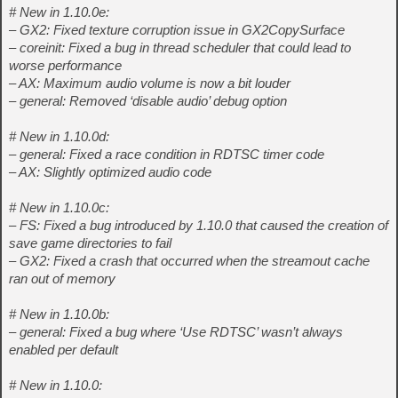
# New in 1.10.0e:
– GX2: Fixed texture corruption issue in GX2CopySurface
– coreinit: Fixed a bug in thread scheduler that could lead to
worse performance
– AX: Maximum audio volume is now a bit louder
– general: Removed ‘disable audio’ debug option
# New in 1.10.0d:
– general: Fixed a race condition in RDTSC timer code
– AX: Slightly optimized audio code
# New in 1.10.0c:
– FS: Fixed a bug introduced by 1.10.0 that caused the creation of
save game directories to fail
– GX2: Fixed a crash that occurred when the streamout cache
ran out of memory
# New in 1.10.0b:
– general: Fixed a bug where ‘Use RDTSC’ wasn’t always
enabled per default
# New in 1.10.0: