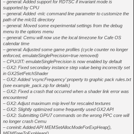
– general: Added support for RDTSC if invariant mode is
supported by CPU
– general: Added -mlc
command line parameter to customize the
path of the mlc01 directory
– general: Moved some experimental settings from the debug
menu to the options menu
– general: Cemu will now use the local timezone for Cafe OS
calendar time
– general: Adjusted some game profiles (cycle counter no longer
enforced, emulateSinglePrecision=true removed)
– CPU/JIT: emulateSinglePrecision is now enabled by default
– GX2: Fixed secondary instance step value being incorrectly set
in GX2SetFetchShader
– GX2: Added ‘vsyncFrequency’ property to graphic pack rules.txt
(see example_pack.zip for details)
– GX2: Fixed a crash that occurred when a shader link error was
encountered
– GX2: Adjust maximum mip level for rescaled textures
– GX2: Slightly optimized some frequently used GX2 API
– GX2: Submitting GPU7 commands on the wrong PPC core will
no longer crash Cemu
– coreinit: Added API MEMSetAllocModeForExpHeap(),
MEMFreeToExpHeap()