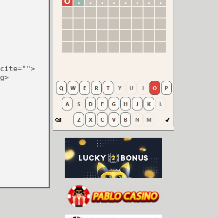
cite="">
g>