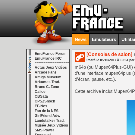
News
Emulateurs
Utilita
EmuFrance Forum
[Consoles de salon]
m
EmuFrance IRC
Posté le
05/10/2017
à
10:51
par
===================
m64p (ou Mupen64Plus-GUI) est
Actus Jeux Vidéos
Arcade Fans
d’une interface mupen64plus (s
Amiga Museum
d’écran, pause, etc.).
Arkames Trad.
Bruno C. Zone
Cette archive inclut Mupen64Pl
Calice
CBSata
CPS2Shock
EF-Nes
Fan de la NES
GirlFriend Adv.
Landstalker Trad.
Musée Jeux Vidéos
SMS Power