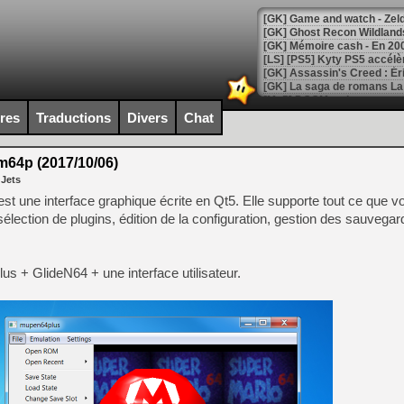
[Mo5] DOOM arrive en cart
[GK] Bethesda fête les 30 
ires
Traductions
Divers
Chat
[GK] Roblox : l'action en B
64p (2017/10/06)
[GK] Agenda - GeForce NOW
 Jets
[GK] Devolver Digital en a 
 une interface graphique écrite en Qt5. Elle supporte tout ce que v
élection de plugins, édition de la configuration, gestion des sauvegar
[LS] [PS5] ps5-y2jb-autolo
[GK] Pourquoi Marvel Tokon 
[GK] Test : Restory : Chill
us + GlideN64 + une interface utilisateur.
[GK] GTA 6 : Rockstar Games
[GK] Hot Wheels Infinite Rus
[GK] Mémoire cash - Secret 
[GK] Résultats Nintendo : 
[GK] Déjà des dégraissage
[Mo5] Brickboy cherche à r
[GK] Minecraft et ses « Gra