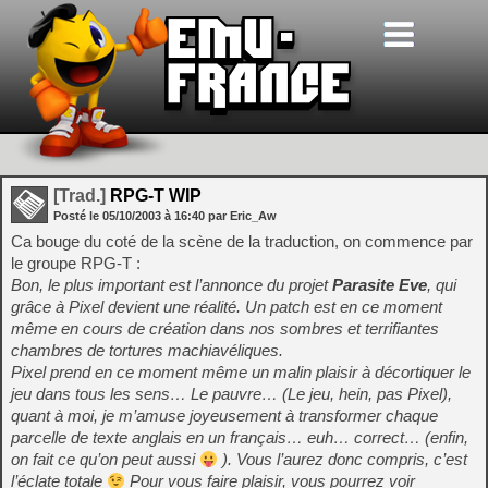
[Trad.]
RPG-T WIP
Posté le
05/10/2003
à
16:40
par Eric_Aw
Ca bouge du coté de la scène de la traduction, on commence par
le groupe RPG-T :
Bon, le plus important est l’annonce du projet
Parasite Eve
, qui
grâce à Pixel devient une réalité. Un patch est en ce moment
même en cours de création dans nos sombres et terrifiantes
chambres de tortures machiavéliques.
Pixel prend en ce moment même un malin plaisir à décortiquer le
jeu dans tous les sens… Le pauvre… (Le jeu, hein, pas Pixel),
quant à moi, je m’amuse joyeusement à transformer chaque
parcelle de texte anglais en un français… euh… correct… (enfin,
on fait ce qu’on peut aussi
). Vous l’aurez donc compris, c’est
l’éclate totale
Pour vous faire plaisir, vous pourrez voir