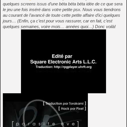
quelques screens issus d’une béta béta béta idée de ce que sera
le jeu une fois inséré dans votre petite psx. Nous vous tiendrons
au courant de l’avancé de toute cette petite affaire d’ici quelques
jours… (Enfin, ça c’est pour vous rassurer, car en fait, c’est
quelques semaines, voire mois… années quoi…) Donc voilà!