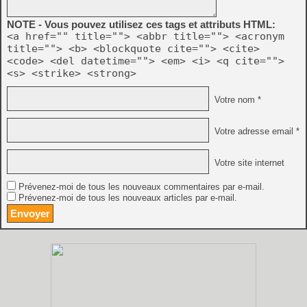
NOTE - Vous pouvez utilisez ces tags et attributs HTML:
<a href="" title=""> <abbr title=""> <acronym
title=""> <b> <blockquote cite=""> <cite>
<code> <del datetime=""> <em> <i> <q cite="">
<s> <strike> <strong>
Votre nom *
Votre adresse email *
Votre site internet
Prévenez-moi de tous les nouveaux commentaires par e-mail.
Prévenez-moi de tous les nouveaux articles par e-mail.