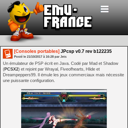
[Consoles portables]
JPcsp v0.7 rev b122235
Posté le
21/10/2017
à
16:28
par Jets
Un émulateur de PSP écrit en Java. Codé par Mad et Shadow
(
PCSX2
) et rejoint par Wrayal, Fiveofhearts, Hlide et
Dreampeppers99. Il émule les jeux commerciaux mais nécessite
une puissante configuration.