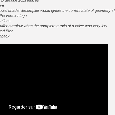
to decode 16bit indices
ure
ixel shader decompiler would ignore the current state of geometry s
 the vertex stage
zations
ffer overflow when the samplerate ratio of a voice was very low
d filter
lback