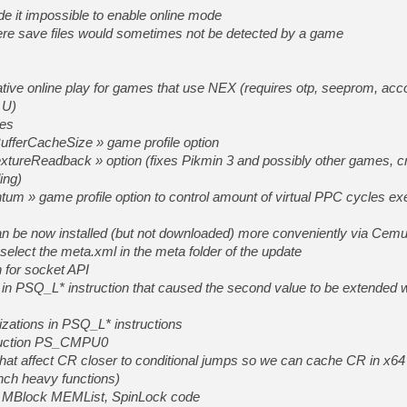
de it impossible to enable online mode
here save files would sometimes not be detected by a game
ative online play for games that use NEX (requires otp, seeprom, acc
 U)
les
ufferCacheSize » game profile option
xtureReadback » option (fixes Pikmin 3 and possibly other games, c
ing)
um » game profile option to control amount of virtual PPC cycles ex
n be now installed (but not downloaded) more conveniently via Cemu’
select the meta.xml in the meta folder of the update
n for socket API
 in PSQ_L* instruction that caused the second value to be extended w
izations in PSQ_L* instructions
truction PS_CMPU0
hat affect CR closer to conditional jumps so we can cache CR in x64 
anch heavy functions)
p, MBlock MEMList, SpinLock code