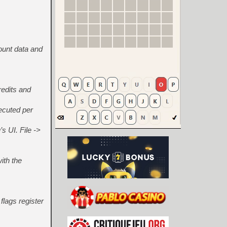
ount data and
redits and
ecuted per
s UI. File ->
ith the
flags register