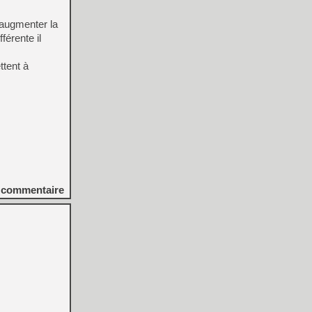
d’augmenter la
férente il
ttent à
commentaire