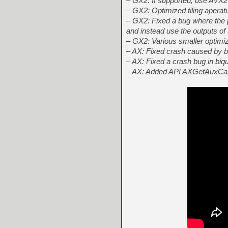
– GX2: If supported, use AVX2 
– GX2: Optimized tiling aperat
– GX2: Fixed a bug where the p
and instead use the outputs of
– GX2: Various smaller optimi
– AX: Fixed crash caused by bu
– AX: Fixed a crash bug in biqua
– AX: Added API AXGetAuxCal