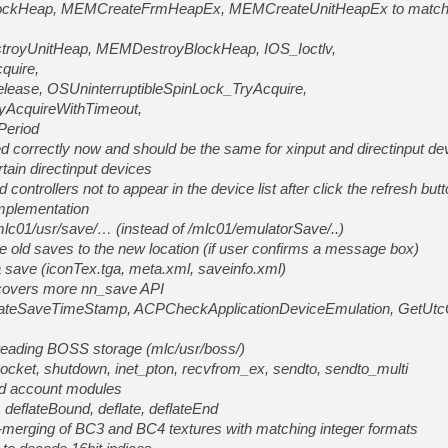
tBlockHeap, MEMCreateFrmHeapEx, MEMCreateUnitHeapEx to match
stroyUnitHeap, MEMDestroyBlockHeap, IOS_Ioctlv,
quire,
lease, OSUninterruptibleSpinLock_TryAcquire,
yAcquireWithTimeout,
Period
d correctly now and should be the same for xinput and directinput de
ertain directinput devices
 controllers not to appear in the device list after click the refresh but
mplementation
mlc01/usr/save/… (instead of /mlc01/emulatorSave/..)
e old saves to the new location (if user confirms a message box)
 a save (iconTex.tga, meta.xml, saveinfo.xml)
covers more nn_save API
ateSaveTimeStamp, ACPCheckApplicationDeviceEmulation, GetUtcO
reading BOSS storage (mlc/usr/boss/)
cket, shutdown, inet_pton, recvfrom_ex, sendto, sendto_multi
nd account modules
, deflateBound, deflate, deflateEnd
-merging of BC3 and BC4 textures with matching integer formats