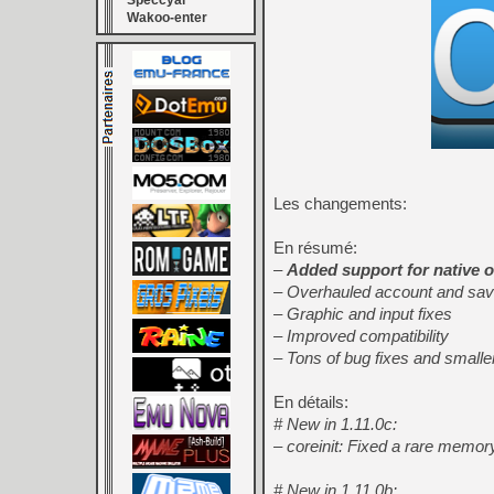
Speccyal
Wakoo-enter
Les changements:
En résumé:
–
Added support for native o
– Overhauled account and sav
– Graphic and input fixes
– Improved compatibility
– Tons of bug fixes and small
En détails:
# New in 1.11.0c:
– coreinit: Fixed a rare memory
# New in 1.11.0b: