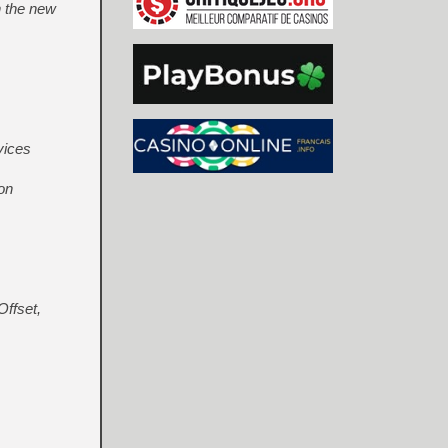
 the new
vices
ton
ffset,