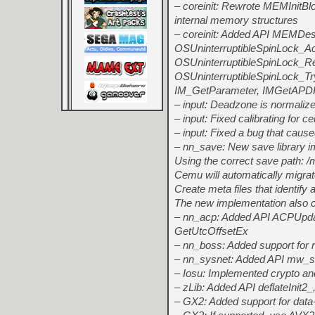
– coreinit: Rewrote MEMIni
internal memory structures
– coreinit: Added API MEMDe
OSUninterruptibleSpinLock_Ac
OSUninterruptibleSpinLock_Re
OSUninterruptibleSpinLock_Tr
IM_GetParameter, IMGetAPD
– input: Deadzone is normalize
– input: Fixed calibrating for c
– input: Fixed a bug that caused
– nn_save: New save library i
Using the correct save path: /
Cemu will automatically migrat
Create meta files that identify
The new implementation also 
– nn_acp: Added API ACPUpd
GetUtcOffsetEx
– nn_boss: Added support for 
– nn_sysnet: Added API mw_so
– Iosu: Implemented crypto a
– zLib: Added API deflateInit2_
– GX2: Added support for data