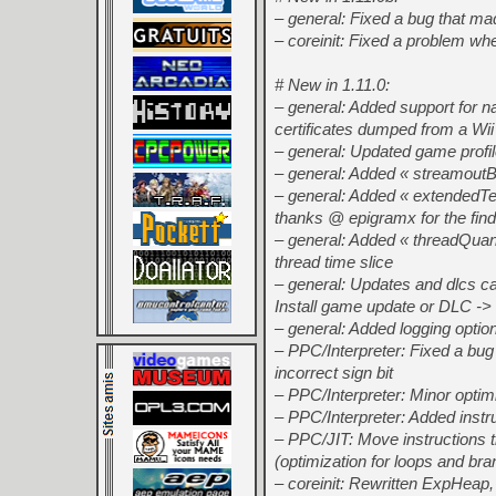
– general: Fixed a bug that ma
– coreinit: Fixed a problem w
# New in 1.11.0:
– general: Added support for n
certificates dumped from a Wii
– general: Updated game profi
– general: Added « streamoutB
– general: Added « extendedTe
thanks @ epigramx for the find
– general: Added « threadQuant
thread time slice
– general: Updates and dlcs ca
Install game update or DLC -> 
– general: Added logging optio
– PPC/Interpreter: Fixed a bug
incorrect sign bit
– PPC/Interpreter: Minor optim
– PPC/Interpreter: Added ins
– PPC/JIT: Move instructions t
(optimization for loops and br
– coreinit: Rewritten ExpHea