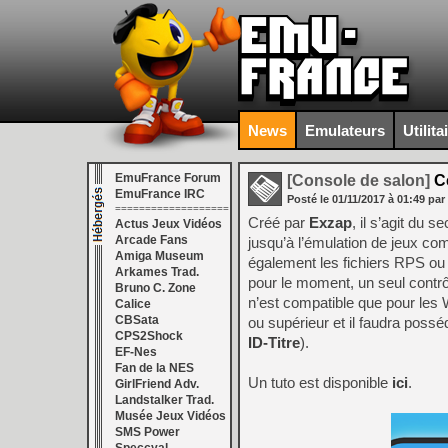
News
Emulateurs
Utilita
EmuFrance Forum
[Console de salon]
Ce
EmuFrance IRC
Posté le
01/11/2017
à
01:49
par
===================
Créé par
Exzap
, il s’agit du 
Actus Jeux Vidéos
Arcade Fans
jusqu’à l’émulation de jeux co
Amiga Museum
également les fichiers RPS ou 
Arkames Trad.
pour le moment, un seul contrô
Bruno C. Zone
n’est compatible que pour les
Calice
CBSata
ou supérieur et il faudra possé
CPS2Shock
ID-Titre
).
EF-Nes
Fan de la NES
Un tuto est disponible
ici
.
GirlFriend Adv.
Landstalker Trad.
Musée Jeux Vidéos
SMS Power