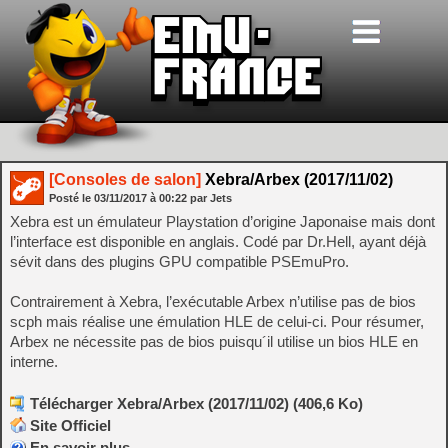
[Consoles de salon]
Xebra/Arbex (2017/11/02)
Posté le
03/11/2017
à
00:22
par Jets
Xebra est un émulateur Playstation d’origine Japonaise mais dont
l’interface est disponible en anglais. Codé par Dr.Hell, ayant déjà
sévit dans des plugins GPU compatible PSEmuPro.
Contrairement à Xebra, l’exécutable Arbex n’utilise pas de bios
scph mais réalise une émulation HLE de celui-ci. Pour résumer,
Arbex ne nécessite pas de bios puisqu´il utilise un bios HLE en
interne.
Télécharger Xebra/Arbex (2017/11/02) (406,6 Ko)
Site Officiel
En savoir plus…