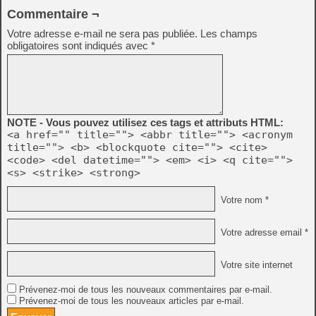
Commentaire ¬
Votre adresse e-mail ne sera pas publiée.
Les champs
obligatoires sont indiqués avec
*
NOTE - Vous pouvez utilisez ces tags et attributs HTML:
<a href="" title=""> <abbr title=""> <acronym
title=""> <b> <blockquote cite=""> <cite>
<code> <del datetime=""> <em> <i> <q cite="">
<s> <strike> <strong>
Votre nom *
Votre adresse email *
Votre site internet
Prévenez-moi de tous les nouveaux commentaires par e-mail.
Prévenez-moi de tous les nouveaux articles par e-mail.