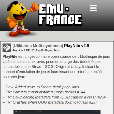
[Utilitaires Multi-systemes]
PlayNite v2.9
Posté le
13/11/2017
à
08:50
par Jets
PlayNite
est un gestionnaire open source de bibliothèque de jeux
vidéo et un launcher avec prise en charge des bibliothèques
tierces telles que Steam, GOG, Origin et Uplay. Incluant le
support d’émulation de jeu et fournissant une interface unifiée
pour vos jeux.
– New: Added news to Steam detail page links
– Fix: Failed to import installed Origin games #244
– Fix: Downloading Metadata from IGDB causes a crash #264
– Fix: Crashes when GOG metadata download fails #237