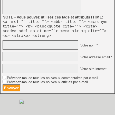
NOTE - Vous pouvez utilisez ces tags et attributs HTML:
<a href="" title=""> <abbr title=""> <acronym
title=""> <b> <blockquote cite=""> <cite>
<code> <del datetime=""> <em> <i> <q cite="">
<s> <strike> <strong>
Votre nom *
Votre adresse email *
Votre site internet
Prévenez-moi de tous les nouveaux commentaires par e-mail.
Prévenez-moi de tous les nouveaux articles par e-mail.