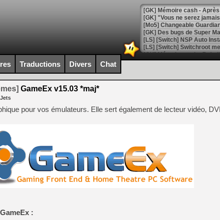
[GK] Mémoire cash - Après 
[GK] "Vous ne serez jamais
[Mo5] Changeable Guardian 
[GK] Des bugs de Super Mar
[LS] [Switch] NSP Auto Inst
ires
Traductions
Divers
Chat
[GK] La saga horrifique Am
temes]
GameEx v15.03 *maj*
 Jets
hique pour vos émulateurs. Elle sert également de lecteur vidéo, D
[GK] Le portage de Super M
[Mo5] Le jeu de course fut
[GK] Guillermo del Toro ado
[LTF] Eté 2026 - Séquence 
[GK] Mistfall Hunter : déjà 
[GK] Wo Long 2 évolue avec
[GK] Crossfire : un TPS à 100
[LS] [PS5] Premiers signes 
e GameEx :