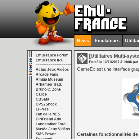
News
Emulateurs
Utilita
EmuFrance Forum
[Utilitaires Multi-sys
EmuFrance IRC
Posté le
13/11/2017
à
14:06
par
===================
GameEx est une interface grap
Actus Jeux Vidéos
Arcade Fans
Amiga Museum
Arkames Trad.
Bruno C. Zone
Calice
CBSata
CPS2Shock
EF-Nes
Fan de la NES
GirlFriend Adv.
Landstalker Trad.
Musée Jeux Vidéos
Certaines fonctionnalités d
SMS Power