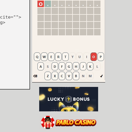
cite="">
g>