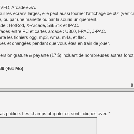
D/VFD, ArcadeVGA.
[Mo5] DOOM arrive en cart
r les écrans larges, elle peut aussi tourner l’affichage de 90° (vertica
[GK] Bethesda fête les 30 
ce, ou par une manette ou par la souris uniquement.
[GK] Roblox : l'action en B
ade : HotRod, X-Arcade, SlikStik et IPAC.
rfaces entre PC et cartes arcade : U360, I-PAC, J-PAC.
[GK] Agenda - GeForce NOW
rte les fichiers ogg, mp3, wma, m4a, et flac.
ues et changées pendant que vous êtes en train de jouer.
[GK] Devolver Digital en a 
[LS] [PS5] ps5-y2jb-autolo
version gratuite & payante (17 $) incluant de nombreuses autres fonct
[GK] Pourquoi Marvel Tokon 
[GK] Test : Restory : Chill
89 (461 Mo)
[GK] GTA 6 : Rockstar Games
[GK] Hot Wheels Infinite Rus
[GK] Mémoire cash - Secret 
[GK] Résultats Nintendo : 
0
[GK] Dans ce jeu de platefo
as publiée.
Les champs obligatoires sont indiqués avec
*