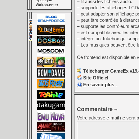
Speccyal
– lit aussi les fichiers audio.
Wakoo-enter
– supporte les affichages LC
– peut adapter son affichage pou
– peut être contrôlée à distan
– supporte les contrôleurs arc
– est compatible avec les inte
– intègre un Jukebox qui suppo
– Les musiques peuvent être l
Ce frontend est disponible en 
Télécharger GameEx v19.
Site Officiel
En savoir plus…
Commentaire ¬
Votre adresse e-mail ne sera p