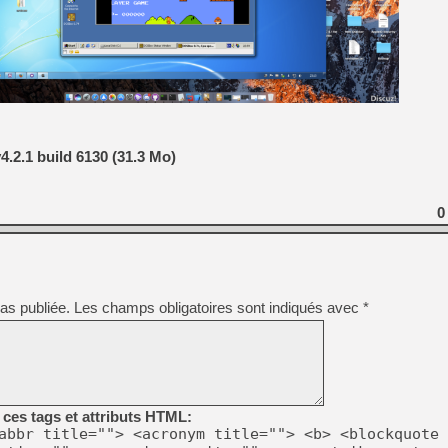
[Mo5] Deux inédits du Virtu
[GK] Le beat'em up The Walk
[GK] Endless Legend 2 : enf
[LS] [PS5] Le WebKit Userl
4.2.1 build 6130 (31.3 Mo)
[GK] Oubliez Crazy Taxi, S
0
[LS] [Switch] NSZ 5.0.0 es
[GK] No More Room in Hell 2
as publiée.
Les champs obligatoires sont indiqués avec
*
ces tags et attributs HTML:
abbr title=""> <acronym title=""> <b> <blockquote 