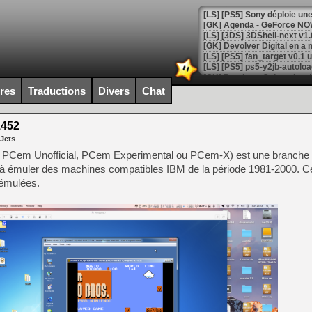
[GK] Agenda - GeForce NOW
[GK] Devolver Digital en a 
[LS] [PS5] ps5-y2jb-autolo
[GK] Pourquoi Marvel Tokon 
[GK] Test : Restory : Chill
ires
Traductions
Divers
Chat
[GK] GTA 6 : Rockstar Games
[GK] Hot Wheels Infinite Rus
[GK] Mémoire cash - Secret 
1452
[GK] Résultats Nintendo : 
 Jets
[GK] Déjà des dégraissage
Cem Unofficial, PCem Experimental ou PCem-X) est une branche no
 à émuler des machines compatibles IBM de la période 1981-2000. C
[Mo5] Brickboy cherche à r
 émulées.
[GK] Minecraft et ses « Gra
[GK] Beast of Reincarnation
[GK] Ubisoft : fin de parti
[GK] Mémoire cash - Metroid
[GK] Dan Houser (GTA) défe
[GK] Comment EA Sports FC
[GK] Crimson Moon : un Dark
[GK] Isle of Reveries : le j
[GK] Moonlighter 2 : The En
[GK] Capcom relance Monste