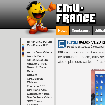
News
Emulateurs
Utilita
EmuFrance Forum
[Ordi.]
86Box v1.20 r
EmuFrance IRC
Posté le
18/11/2017
à
00:02
par
===================
86Box
(anciennement nommé P
Actus Jeux Vidéos
Arcade Fans
de l’émulateur PCem, qui vise
Amiga Museum
ajoute plusieurs cartes mères
Arkames Trad.
Bruno C. Zone
Calice
CBSata
CPS2Shock
EF-Nes
Fan de la NES
GirlFriend Adv.
Landstalker Trad.
Musée Jeux Vidéos
SMS Power