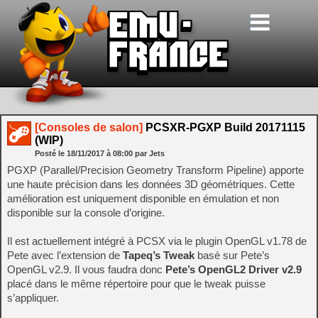
[Consoles de salon]
PCSXR-PGXP Build 20171115
(WIP)
Posté le
18/11/2017
à
08:00
par Jets
PGXP (Parallel/Precision Geometry Transform Pipeline) apporte
une haute précision dans les données 3D géométriques. Cette
amélioration est uniquement disponible en émulation et non
disponible sur la console d’origine.
Il est actuellement intégré à PCSX via le plugin OpenGL v1.78 de
Pete avec l’extension de
Tapeq’s Tweak
basé sur Pete’s
OpenGL v2.9. Il vous faudra donc
Pete’s OpenGL2 Driver v2.9
placé dans le même répertoire pour que le tweak puisse
s’appliquer.