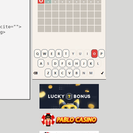
cite="">
g>