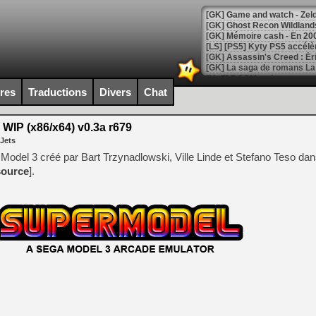
[Mo5] DOOM arrive en cart
[GK] Bethesda fête les 30 
ires
Traductions
Divers
Chat
[GK] Roblox : l'action en B
WIP (x86/x64) v0.3a r679
[GK] Agenda - GeForce NOW
 Jets
[GK] Devolver Digital en a 
Model 3 créé par Bart Trzynadlowski, Ville Linde et Stefano Teso dan
source
].
[LS] [PS5] ps5-y2jb-autolo
[GK] Pourquoi Marvel Tokon 
[GK] Test : Restory : Chill
[GK] GTA 6 : Rockstar Games
[GK] Hot Wheels Infinite Rus
[GK] Mémoire cash - Secret 
[GK] Résultats Nintendo : 
[GK] Déjà des dégraissage
[Mo5] Brickboy cherche à r
[GK] Minecraft et ses « Gra