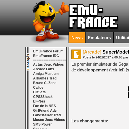
News
Emulateurs
Utilita
EmuFrance Forum
[Arcade]
SuperModel 
EmuFrance IRC
Posté le
24/11/2017
à
09:53
par
===================
Le premier émulateur de Sega 
Actus Jeux Vidéos
Arcade Fans
de
développement
(voir
ici
) [
Amiga Museum
Arkames Trad.
Bruno C. Zone
Calice
CBSata
CPS2Shock
EF-Nes
Fan de la NES
GirlFriend Adv.
Landstalker Trad.
Musée Jeux Vidéos
Les changements:
SMS Power