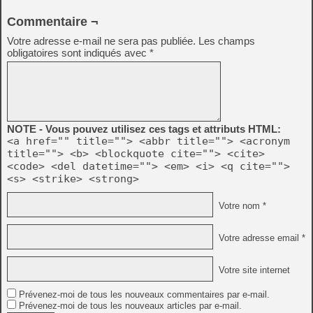
Commentaire ¬
Votre adresse e-mail ne sera pas publiée.
Les champs
obligatoires sont indiqués avec
*
NOTE - Vous pouvez utilisez ces tags et attributs HTML:
<a href="" title=""> <abbr title=""> <acronym
title=""> <b> <blockquote cite=""> <cite>
<code> <del datetime=""> <em> <i> <q cite="">
<s> <strike> <strong>
Votre nom *
Votre adresse email *
Votre site internet
Prévenez-moi de tous les nouveaux commentaires par e-mail.
Prévenez-moi de tous les nouveaux articles par e-mail.