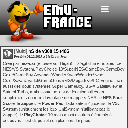
[Multi]
nSide v009.15 r486
Posté le
01/12/2017
à
14:32
par Jets
Créé par
hex-usr
(et basé sur Higan), il s’agit d’un émulateur de
NES/VS.System/PlayChoice-10/SuperNES/GameBoy/GameBoy
Color/GameBoy Advance/WonderSwan/WonderSwan
Color/SwanCrystal/GameGear/SMS/Megadrive/PC-Engine mais
aussi des sous systèmes Super GameBoy, BS-X Satellaview et
Sufami Turbo, mais ajoute un lots de fonctionnalités en
suppléments comme davantage de mappers NES, le
NES Four
Score
, le
Zapper
, le
Power Pad
, l’adaptateur 4 joueurs, le
VS.
System
(uniquement les jeux UniSystem n’utilisant pas le
Zapper), le
PlayChoice-10
mais aussi d’autres éléments à
découvrir. Il est disponible en plusieurs langues.