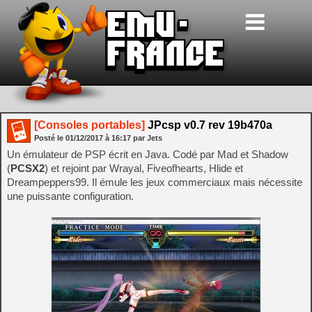
[Consoles portables]
JPcsp v0.7 rev 19b470a
Posté le
01/12/2017
à
16:17
par Jets
Un émulateur de PSP écrit en Java. Codé par Mad et Shadow
(
PCSX2
) et rejoint par Wrayal, Fiveofhearts, Hlide et
Dreampeppers99. Il émule les jeux commerciaux mais nécessite
une puissante configuration.