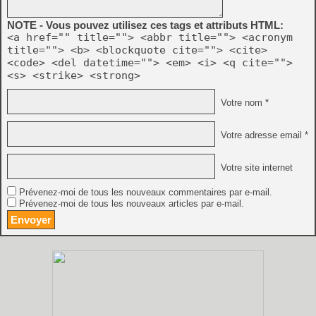
NOTE - Vous pouvez utilisez ces tags et attributs HTML:
<a href="" title=""> <abbr title=""> <acronym
title=""> <b> <blockquote cite=""> <cite>
<code> <del datetime=""> <em> <i> <q cite="">
<s> <strike> <strong>
Votre nom *
Votre adresse email *
Votre site internet
Prévenez-moi de tous les nouveaux commentaires par e-mail.
Prévenez-moi de tous les nouveaux articles par e-mail.