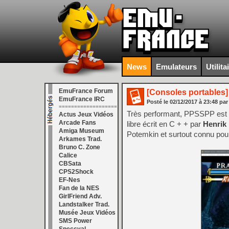
News
Emulateurs
Utilita
EmuFrance Forum
[Consoles portables]
EmuFrance IRC
Posté le
02/12/2017
à
23:48
par
===================
Très performant, PPSSPP est u
Actus Jeux Vidéos
Arcade Fans
libre écrit en C + + par
Henrik
Amiga Museum
Potemkin et surtout connu pou
Arkames Trad.
Bruno C. Zone
Calice
CBSata
CPS2Shock
EF-Nes
Fan de la NES
GirlFriend Adv.
Landstalker Trad.
Musée Jeux Vidéos
SMS Power