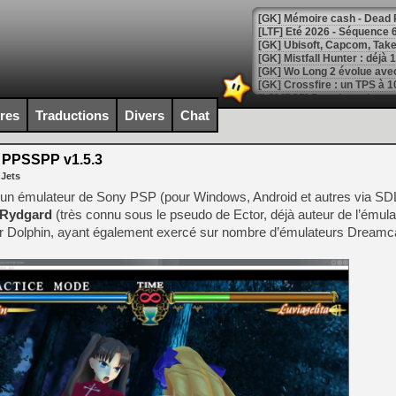
[LTF] Eté 2026 - Séquence 
[GK] Mistfall Hunter : déjà 
[GK] Wo Long 2 évolue avec
[GK] Crossfire : un TPS à 100
[LS] [PS5] Premiers signes 
ires
Traductions
Divers
Chat
PPSSPP v1.5.3
 Jets
[Mo5] DOOM arrive en cart
n émulateur de Sony PSP (pour Windows, Android et autres via SDL)
[GK] Bethesda fête les 30 
 Rydgard
(très connu sous le pseudo de Ector, déjà auteur de l’émul
[GK] Roblox : l'action en B
r Dolphin, ayant également exercé sur nombre d’émulateurs Dreamca
[GK] Agenda - GeForce NOW
[GK] Devolver Digital en a 
[LS] [PS5] ps5-y2jb-autolo
[GK] Pourquoi Marvel Tokon 
[GK] Test : Restory : Chill
[GK] GTA 6 : Rockstar Games
[GK] Hot Wheels Infinite Rus
[GK] Mémoire cash - Secret 