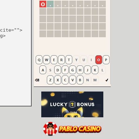
cite="">
g>