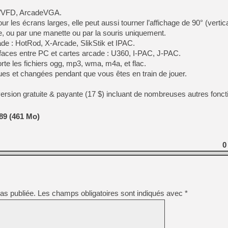
[GK] Atari renoue avec les 
D/VFD, ArcadeVGA.
[GK] Le studio de FIFA Worl
[GK] La PlayStation 1 en L
r les écrans larges, elle peut aussi tourner l’affichage de 90° (vertica
ce, ou par une manette ou par la souris uniquement.
[GK] Dawn of War 4 : les Né
ade : HotRod, X-Arcade, SlikStik et IPAC.
[GK] CloverPit : l'héritier
[GK] Stellar Blade : Blood R
rfaces entre PC et cartes arcade : U360, I-PAC, J-PAC.
rte les fichiers ogg, mp3, wma, m4a, et flac.
[GK] Palworld Online est a
ues et changées pendant que vous êtes en train de jouer.
[GK] Wuchang 2 : le souls-l
[GK] Test : Big Walk est le 
version gratuite & payante (17 $) incluant de nombreuses autres fonct
[GK] Starsand Island : la si
89 (461 Mo)
[GK] La Xbox Series X coût
0
[GK] Moonlighter 2 : The En
as publiée.
Les champs obligatoires sont indiqués avec
*