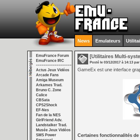
News
Emulateurs
Utilita
EmuFrance Forum
[Utilitaires Multi-sys
EmuFrance IRC
Posté le
03/12/2017
à
14:13
par
===================
GameEx est une interface grap
Actus Jeux Vidéos
Arcade Fans
Amiga Museum
Arkames Trad.
Bruno C. Zone
Calice
CBSata
CPS2Shock
EF-Nes
Fan de la NES
GirlFriend Adv.
Landstalker Trad.
Musée Jeux Vidéos
Certaines fonctionnalités d
SMS Power