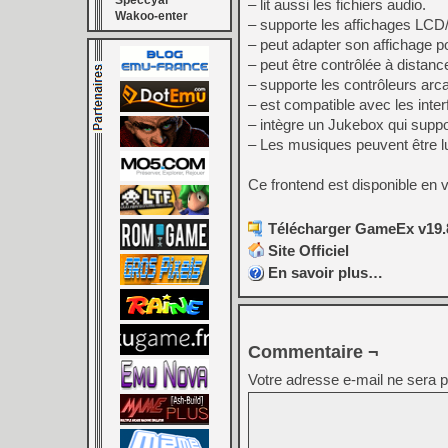
Speccyal
– lit aussi les fichiers audio.
Wakoo-enter
– supporte les affichages LC
– peut adapter son affichage pou
– peut être contrôlée à distan
– supporte les contrôleurs arc
– est compatible avec les inte
– intègre un Jukebox qui suppo
– Les musiques peuvent être l
Ce frontend est disponible en 
Télécharger GameEx v19.
Site Officiel
En savoir plus…
Commentaire ¬
Votre adresse e-mail ne sera p