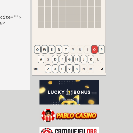
cite="">
g>