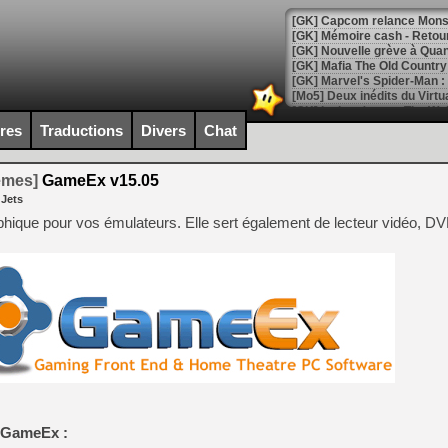
[GK] Capcom relance Monste
[Mo5] Deux inédits du Virtu
[GK] Le beat'em up The Walk
ires
Traductions
Divers
Chat
[GK] Endless Legend 2 : enf
temes]
GameEx v15.05
 Jets
[LS] [PS5] Le WebKit Userl
hique pour vos émulateurs. Elle sert également de lecteur vidéo, D
[GK] Oubliez Crazy Taxi, S
[LS] [Switch] NSZ 5.0.0 es
[GK] No More Room in Hell 2
[GK] Un chatbot Atelier Ryz
[GK] Mémoire cash - Splatte
[GK] Nvidia : le prix des 
[GK] Suikoden Star Leap : 
e GameEx :
[Mo5] La mini borne d’arc