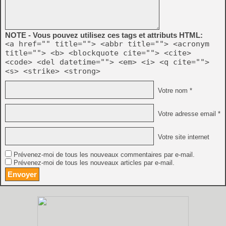
NOTE - Vous pouvez utilisez ces tags et attributs HTML:
<a href="" title=""> <abbr title=""> <acronym
title=""> <b> <blockquote cite=""> <cite>
<code> <del datetime=""> <em> <i> <q cite="">
<s> <strike> <strong>
Votre nom *
Votre adresse email *
Votre site internet
Prévenez-moi de tous les nouveaux commentaires par e-mail.
Prévenez-moi de tous les nouveaux articles par e-mail.