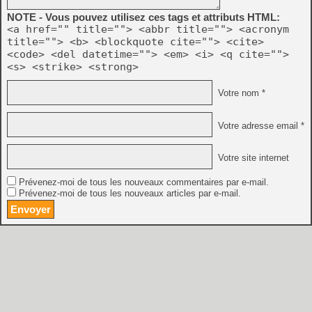
NOTE - Vous pouvez utilisez ces tags et attributs HTML:
<a href="" title=""> <abbr title=""> <acronym
title=""> <b> <blockquote cite=""> <cite>
<code> <del datetime=""> <em> <i> <q cite="">
<s> <strike> <strong>
Votre nom *
Votre adresse email *
Votre site internet
Prévenez-moi de tous les nouveaux commentaires par e-mail.
Prévenez-moi de tous les nouveaux articles par e-mail.