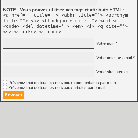
NOTE - Vous pouvez utilisez ces tags et attributs HTML:
<a href="" title=""> <abbr title=""> <acronym
title=""> <b> <blockquote cite=""> <cite>
<code> <del datetime=""> <em> <i> <q cite="">
<s> <strike> <strong>
Votre nom *
Votre adresse email *
Votre site internet
Prévenez-moi de tous les nouveaux commentaires par e-mail.
Prévenez-moi de tous les nouveaux articles par e-mail.