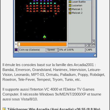
Il émule les consoles basé sur la famille des Arcadia2001 :
Bandai, Emerson, Grandstand, Hanimex, Intervision, Leisure-
Vision, Leonardo, MPT-03, Ormatu, Palladium, Poppy, Robdajet,
Rowtron, Tele-Fever, Tempest, Tryom, Tunix, etc.
Il supporte aussi l’Interton VC 4000 et l’Elektor TV Games
Computer. Il nécessite Windows 9x/ME/NT/2000/XP et tourne
aussi sous Vista/8/10.
Télécharger Win Arcadia (Ami Arcadia) v36.55 (8.8 Mo)