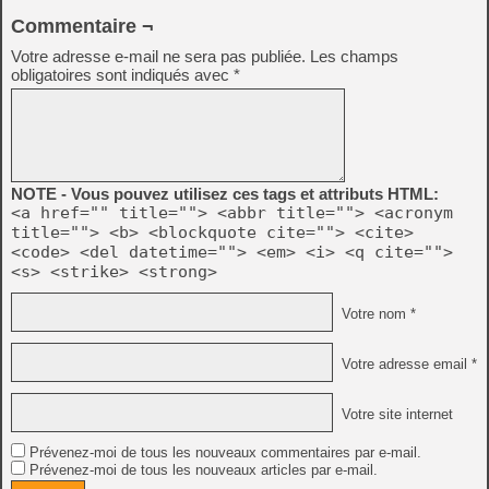
Commentaire ¬
Votre adresse e-mail ne sera pas publiée.
Les champs
obligatoires sont indiqués avec
*
NOTE - Vous pouvez utilisez ces tags et attributs HTML:
<a href="" title=""> <abbr title=""> <acronym
title=""> <b> <blockquote cite=""> <cite>
<code> <del datetime=""> <em> <i> <q cite="">
<s> <strike> <strong>
Votre nom *
Votre adresse email *
Votre site internet
Prévenez-moi de tous les nouveaux commentaires par e-mail.
Prévenez-moi de tous les nouveaux articles par e-mail.