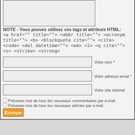
NOTE - Vous pouvez utilisez ces tags et attributs HTML:
<a href="" title=""> <abbr title=""> <acronym
title=""> <b> <blockquote cite=""> <cite>
<code> <del datetime=""> <em> <i> <q cite="">
<s> <strike> <strong>
Votre nom *
Votre adresse email *
Votre site internet
Prévenez-moi de tous les nouveaux commentaires par e-mail.
Prévenez-moi de tous les nouveaux articles par e-mail.