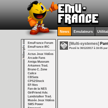
News
Emulateurs
Utilita
EmuFrance Forum
[Multi-systemes]
Pant
EmuFrance IRC
Posté le
30/12/2017
à
16:05
par
===================
Actus Jeux Vidéos
Arcade Fans
Amiga Museum
Arkames Trad.
Bruno C. Zone
Calice
CBSata
CPS2Shock
EF-Nes
Fan de la NES
GirlFriend Adv.
Landstalker Trad.
Musée Jeux Vidéos
SMS Power