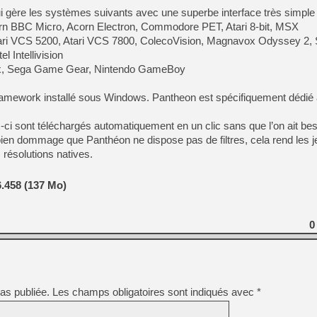
[GK] Beast of Reincarnation
qui gère les systèmes suivants avec une superbe interface très simple d
[GK] Ubisoft : fin de parti
n BBC Micro, Acorn Electron, Commodore PET, Atari 8-bit, MSX
[GK] Mémoire cash - Metroid
[GK] Dan Houser (GTA) défe
ari VCS 5200, Atari VCS 7800, ColecoVision, Magnavox Odyssey 2,
[GK] Comment EA Sports FC
 Intellivision
[GK] Crimson Moon : un Dark
nx, Sega Game Gear, Nintendo GameBoy
[GK] Isle of Reveries : le j
[GK] Moonlighter 2 : The En
[GK] Capcom relance Monste
amework installé sous Windows. Pantheon est spécifiquement dédié 
ci sont téléchargés automatiquement en un clic sans que l’on ait beso
t bien dommage que Panthéon ne dispose pas de filtres, cela rend les j
[Mo5] Deux inédits du Virtu
 résolutions natives.
[GK] Le beat'em up The Walk
[GK] Endless Legend 2 : enf
.458 (137 Mo)
[LS] [PS5] Premiers signes 
0
as publiée.
Les champs obligatoires sont indiqués avec
*