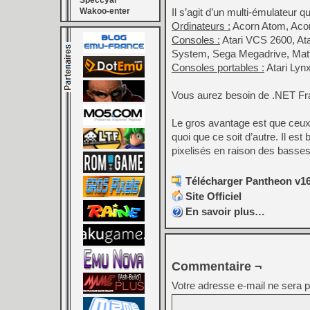
Speccyal
Wakoo-enter
Il s’agit d’un multi-émulateur 
Ordinateurs :
Acorn Atom, Acor
Consoles :
Atari VCS 2600, At
System, Sega Megadrive, Mattel
Consoles portables :
Atari Ly
Vous aurez besoin de .NET Fr
Le gros avantage est que ceux-
quoi que ce soit d’autre. Il es
pixelisés en raison des basses
Télécharger Pantheon v16
Site Officiel
En savoir plus…
Commentaire ¬
Votre adresse e-mail ne sera p