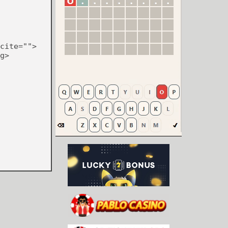
cite="">
g>