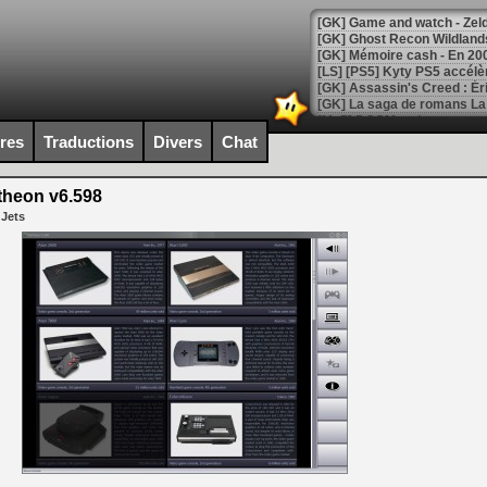
[Mo5] DOOM arrive en cart
[GK] Bethesda fête les 30 
ires
Traductions
Divers
Chat
[GK] Roblox : l'action en B
heon v6.598
[GK] Agenda - GeForce NOW
 Jets
[GK] Devolver Digital en a 
[LS] [PS5] ps5-y2jb-autolo
[GK] Pourquoi Marvel Tokon 
[GK] Test : Restory : Chill
[GK] GTA 6 : Rockstar Games
[GK] Hot Wheels Infinite Rus
[GK] Mémoire cash - Secret 
[GK] Résultats Nintendo : 
[GK] Déjà des dégraissage
[Mo5] Brickboy cherche à r
[GK] Minecraft et ses « Gra