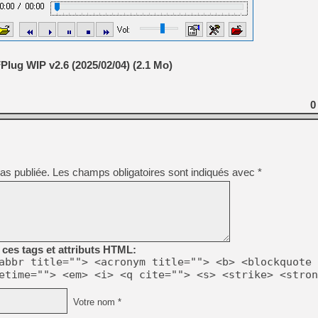
[GK] Pourquoi Marvel Tokon 
[GK] Test : Restory : Chill
[GK] GTA 6 : Rockstar Games
[GK] Hot Wheels Infinite Rus
[GK] Mémoire cash - Secret 
[GK] Résultats Nintendo : 
lug WIP v2.6 (2025/02/04) (2.1 Mo)
[GK] Déjà des dégraissage
[Mo5] Brickboy cherche à r
0
[GK] Minecraft et ses « Gra
[GK] Beast of Reincarnation
[GK] Ubisoft : fin de parti
[GK] Mémoire cash - Metroid
[GK] Dan Houser (GTA) défe
as publiée.
Les champs obligatoires sont indiqués avec
*
[GK] Comment EA Sports FC
[GK] Crimson Moon : un Dark
[GK] Isle of Reveries : le j
[GK] Moonlighter 2 : The En
ces tags et attributs HTML:
abbr title=""> <acronym title=""> <b> <blockquote 
etime=""> <em> <i> <q cite=""> <s> <strike> <stron
Votre nom *