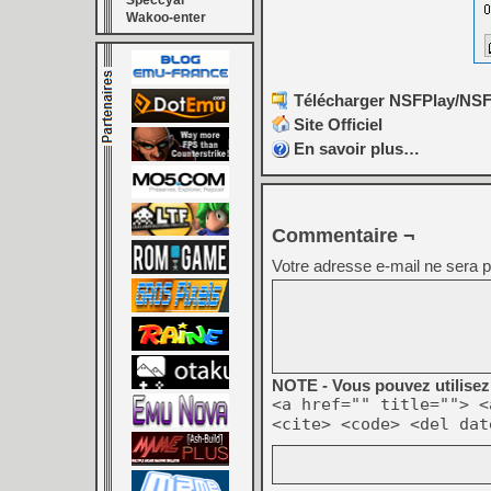
Speccyal
Wakoo-enter
Télécharger NSFPlay/NSFP
Site Officiel
En savoir plus…
Commentaire ¬
Votre adresse e-mail ne sera p
NOTE - Vous pouvez utilisez 
<a href="" title=""> <
<cite> <code> <del dat