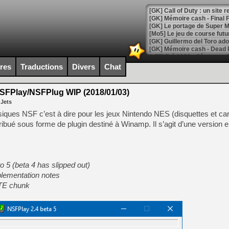
[GK] Le portage de Super M
[Mo5] Le jeu de course fut
[GK] Guillermo del Toro ado
[LTF] Eté 2026 - Séquence 
ires
Traductions
Divers
Chat
[GK] Mistfall Hunter : déjà 
[GK] Wo Long 2 évolue avec
[GK] Crossfire : un TPS à 100
FPlay/NSFPlug WIP (2018/01/03)
[LS] [PS5] Premiers signes 
 Jets
iques NSF c’est à dire pour les jeux Nintendo NES (disquettes et ca
ribué sous forme de plugin destiné à Winamp. Il s’agit d’une version 
[Mo5] DOOM arrive en cart
[GK] Bethesda fête les 30 
o 5 (beta 4 has slipped out)
[GK] Roblox : l'action en B
lementation notes
ATE chunk
[GK] Agenda - GeForce NOW
[GK] Devolver Digital en a 
[LS] [PS5] ps5-y2jb-autolo