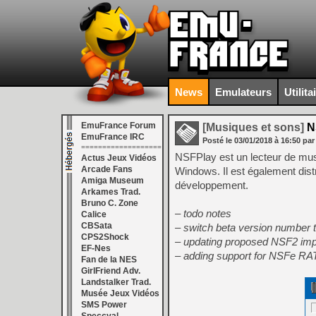
News
Emulateurs
Utilita
EmuFrance Forum
[Musiques et sons]
NS
EmuFrance IRC
Posté le
03/01/2018
à
16:50
par
===================
NSFPlay est un lecteur de mus
Actus Jeux Vidéos
Arcade Fans
Windows. Il est également dist
Amiga Museum
développement.
Arkames Trad.
Bruno C. Zone
– todo notes
Calice
CBSata
– switch beta version number t
CPS2Shock
– updating proposed NSF2 imp
EF-Nes
– adding support for NSFe R
Fan de la NES
GirlFriend Adv.
Landstalker Trad.
Musée Jeux Vidéos
SMS Power