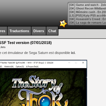
[Mo5] DOOM arrive en cart
[GK] Bethesda fête les 30 
ires
Traductions
Divers
Chat
[GK] Roblox : l'action en B
SF Test version (07/01/2018)
[GK] Agenda - GeForce NOW
 Jets
[GK] Devolver Digital en a 
e cet émulateur de Sega Saturn est disponible
ici
.
[LS] [PS5] ps5-y2jb-autolo
[GK] Pourquoi Marvel Tokon 
[GK] Test : Restory : Chill
[GK] GTA 6 : Rockstar Games
[GK] Hot Wheels Infinite Rus
[GK] Mémoire cash - Secret 
[GK] Résultats Nintendo : 
[GK] Déjà des dégraissage
[Mo5] Brickboy cherche à r
[GK] Minecraft et ses « Gra