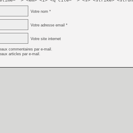
etime=""> <em> <i> <q cite=""> <s> <strike> <stron
Votre nom *
Votre adresse email *
Votre site internet
eaux commentaires par e-mail.
aux articles par e-mail.