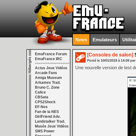
News
Emulateurs
Utilita
EmuFrance Forum
[Consoles de salon]
S
EmuFrance IRC
Posté le
10/01/2018
à
14:09
par
===================
Une nouvelle version de test d
Actus Jeux Vidéos
Arcade Fans
Amiga Museum
Arkames Trad.
Bruno C. Zone
Calice
CBSata
CPS2Shock
EF-Nes
Fan de la NES
GirlFriend Adv.
Landstalker Trad.
Musée Jeux Vidéos
SMS Power