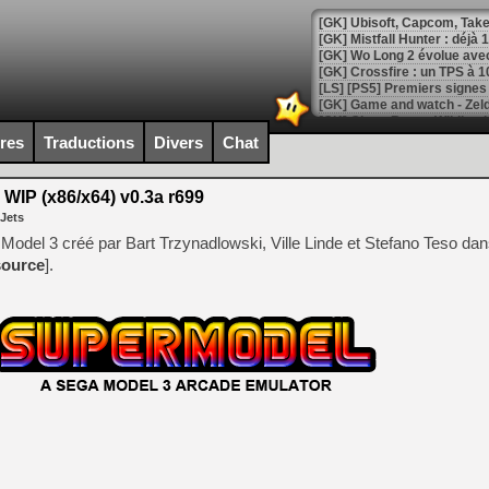
[GK] Mistfall Hunter : déjà 
[GK] Wo Long 2 évolue avec
[GK] Crossfire : un TPS à 100
[LS] [PS5] Premiers signes 
ires
Traductions
Divers
Chat
WIP (x86/x64) v0.3a r699
[Mo5] DOOM arrive en cart
 Jets
[GK] Bethesda fête les 30 
[GK] Roblox : l'action en B
Model 3 créé par Bart Trzynadlowski, Ville Linde et Stefano Teso dan
source
].
[GK] Agenda - GeForce NOW
[GK] Devolver Digital en a 
[LS] [PS5] ps5-y2jb-autolo
[GK] Pourquoi Marvel Tokon 
[GK] Test : Restory : Chill
[GK] GTA 6 : Rockstar Games
[GK] Hot Wheels Infinite Rus
[GK] Mémoire cash - Secret 
[GK] Résultats Nintendo : 