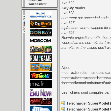
Speccyal
svn 699
Wakoo-enter
simplify maths
svn 698
comment out unneeded code
svn 697
top/bottom were swapped for of
svn 696
Rewrite projection maths base
worked as the normals for frus
sometimes the values don’t wor
Ajout:
– correction des musiques dans
– correction musique 1er nivea
éventuellement entrainer d’aut
Les fichiers sont compilés par
Télécharger SuperModel (
Télécharger SuperModel W