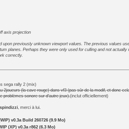
[GK] Déjà des dégraissage
[Mo5] Brickboy cherche à r
[GK] Minecraft et ses « Gra
[GK] Beast of Reincarnation
[GK] Ubisoft : fin de parti
f axis projection
[GK] Mémoire cash - Metroid
[GK] Dan Houser (GTA) défe
[GK] Comment EA Sports FC
d upon previously unknown viewport values. The previous values us
[GK] Crimson Moon : un Dark
tum planes. Perhaps they were only used for culling and not actually 
[GK] Isle of Reveries : le j
[GK] Moonlighter 2 : The En
k correctly.
[GK] Capcom relance Monste
[GK] Guillermo del Toro ado
 sega rally 2 (mix)
[LTF] Eté 2026 - Séquence 
u 2joueurs (la cave rouge) dans vf3 (pas sûr de la modif, et donc cel
re problèmes sonore sur d’autre jeux).
(inclut officiellement)
spindizzi
, merci à lui.
WIP) v0.3a Build 260726 (9.9 Mo)
IP (XP) v0.3a r862 (6.3 Mo)