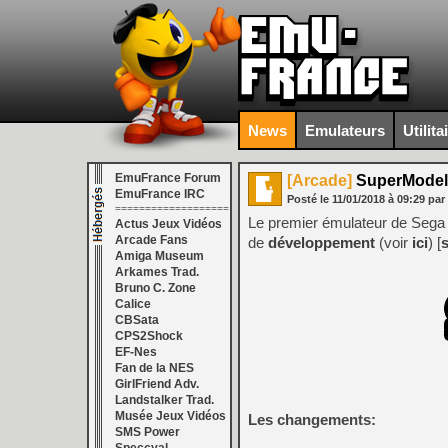
News
Emulateurs
Utilita
EmuFrance Forum
[Arcade]
SuperModel 
EmuFrance IRC
Posté le
11/01/2018
à
09:29
par
===================
Le premier émulateur de Sega 
Actus Jeux Vidéos
Arcade Fans
de
développement
(voir
ici
) [
Amiga Museum
Arkames Trad.
Bruno C. Zone
Calice
CBSata
CPS2Shock
EF-Nes
Fan de la NES
GirlFriend Adv.
Landstalker Trad.
Musée Jeux Vidéos
Les changements:
SMS Power