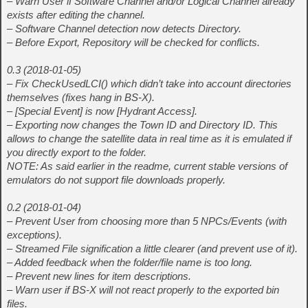
– Warn User if Software Channel and/or Logical Channel already
exists after editing the channel.
– Software Channel detection now detects Directory.
– Before Export, Repository will be checked for conflicts.
0.3 (2018-01-05)
– Fix CheckUsedLCI() which didn’t take into account directories
themselves (fixes hang in BS-X).
– [Special Event] is now [Hydrant Access].
– Exporting now changes the Town ID and Directory ID. This
allows to change the satellite data in real time as it is emulated if
you directly export to the folder.
NOTE: As said earlier in the readme, current stable versions of
emulators do not support file downloads properly.
0.2 (2018-01-04)
– Prevent User from choosing more than 5 NPCs/Events (with
exceptions).
– Streamed File signification a little clearer (and prevent use of it).
– Added feedback when the folder/file name is too long.
– Prevent new lines for item descriptions.
– Warn user if BS-X will not react properly to the exported bin
files.