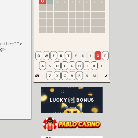
cite="">
g>