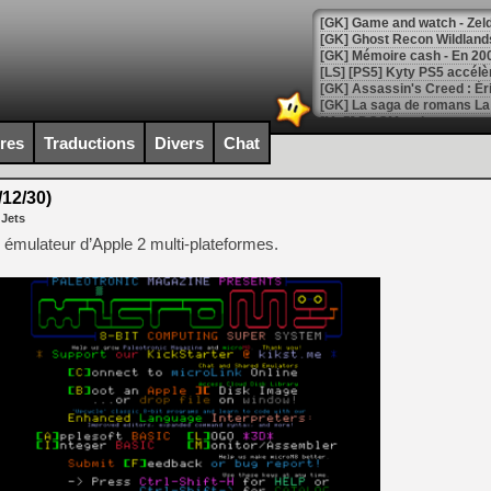
[Mo5] DOOM arrive en cart
[GK] Bethesda fête les 30 
ires
Traductions
Divers
Chat
[GK] Roblox : l'action en B
12/30)
[GK] Agenda - GeForce NOW
 Jets
[GK] Devolver Digital en a 
 émulateur d’Apple 2 multi-plateformes.
[LS] [PS5] ps5-y2jb-autolo
[GK] Pourquoi Marvel Tokon 
[GK] Test : Restory : Chill
[GK] GTA 6 : Rockstar Games
[GK] Hot Wheels Infinite Rus
[GK] Mémoire cash - Secret 
[GK] Résultats Nintendo : 
[GK] Déjà des dégraissage
[Mo5] Brickboy cherche à r
[GK] Minecraft et ses « Gra