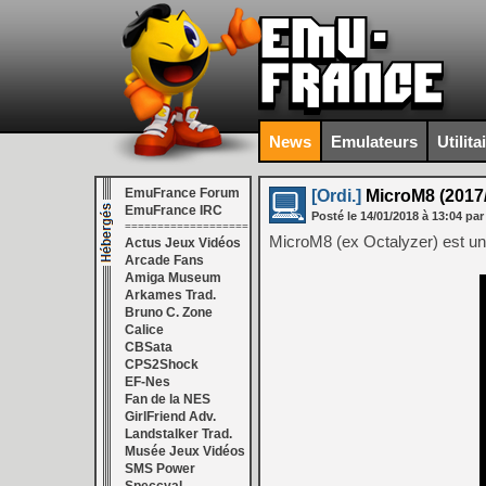
News
Emulateurs
Utilita
EmuFrance Forum
[Ordi.]
MicroM8 (2017/
EmuFrance IRC
Posté le
14/01/2018
à
13:04
par
===================
MicroM8 (ex Octalyzer) est un
Actus Jeux Vidéos
Arcade Fans
Amiga Museum
Arkames Trad.
Bruno C. Zone
Calice
CBSata
CPS2Shock
EF-Nes
Fan de la NES
GirlFriend Adv.
Landstalker Trad.
Musée Jeux Vidéos
SMS Power