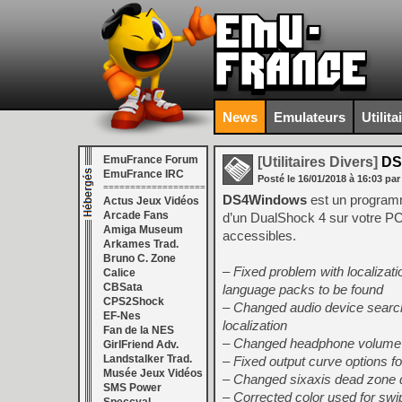
News
Emulateurs
Utilita
EmuFrance Forum
[Utilitaires Divers]
DS
EmuFrance IRC
Posté le
16/01/2018
à
16:03
par
===================
DS4Windows
est un programme
Actus Jeux Vidéos
Arcade Fans
d’un DualShock 4 sur votre PC
Amiga Museum
accessibles.
Arkames Trad.
Bruno C. Zone
– Fixed problem with localizatio
Calice
CBSata
language packs to be found
CPS2Shock
– Changed audio device search 
EF-Nes
localization
Fan de la NES
– Changed headphone volume c
GirlFriend Adv.
Landstalker Trad.
– Fixed output curve options fo
Musée Jeux Vidéos
– Changed sixaxis dead zone de
SMS Power
– Corrected color used for swip