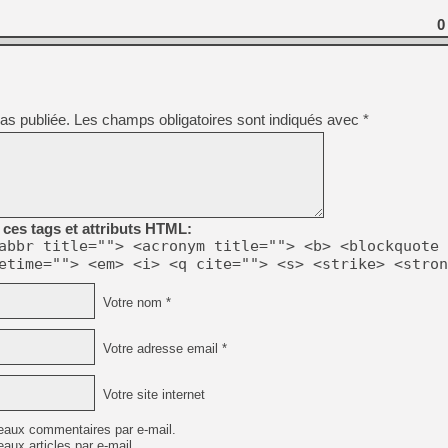
0
as publiée.
Les champs obligatoires sont indiqués avec
*
ces tags et attributs HTML:
abbr title=""> <acronym title=""> <b> <blockquote 
etime=""> <em> <i> <q cite=""> <s> <strike> <stron
Votre nom *
Votre adresse email *
Votre site internet
eaux commentaires par e-mail.
aux articles par e-mail.