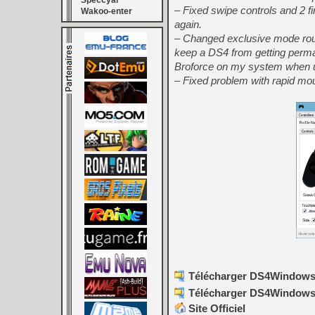
Speccyal
– Fixed swipe controls and 2 fi
Wakoo-enter
again.
– Changed exclusive mode routi
keep a DS4 from getting perma
Broforce on my system when us
– Fixed problem with rapid mo
Télécharger DS4Windows (o
Télécharger DS4Windows (o
Site Officiel