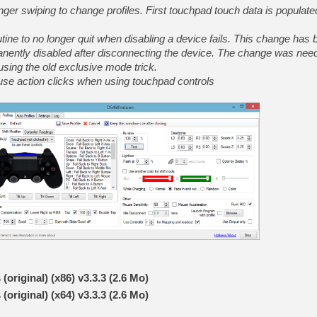
[GK] Nvidia : le prix des 
nger swiping to change profiles. First touchpad touch data is populate
[GK] Suikoden Star Leap : 
ne to no longer quit when disabling a device fails. This change has
[Mo5] La mini borne d’arc
[GK] Atari renoue avec les 
nently disabled after disconnecting the device. The change was nee
[GK] Le studio de FIFA Worl
ing the old exclusive mode trick.
[GK] La PlayStation 1 en L
use action clicks when using touchpad controls
[GK] Dawn of War 4 : les Né
[GK] CloverPit : l'héritier
[GK] Stellar Blade : Blood R
[GK] Palworld Online est a
[GK] Wuchang 2 : le souls-l
[GK] Test : Big Walk est le 
[GK] Starsand Island : la si
[GK] Dan Houser (GTA) défe
riginal) (x86) v3.3.3 (2.6 Mo)
riginal) (x64) v3.3.3 (2.6 Mo)