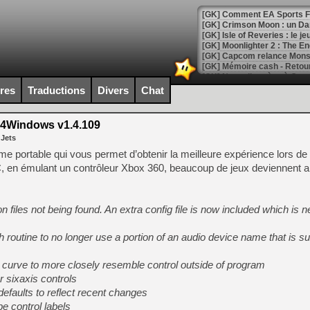
[GK] Comment EA Sports FC
[GK] Crimson Moon : un Dark
[GK] Isle of Reveries : le j
[GK] Moonlighter 2 : The En
[GK] Capcom relance Monste
ires
Traductions
Divers
Chat
[Mo5] Deux inédits du Virtu
[GK] Le beat'em up The Walk
4Windows v1.4.109
 Jets
[GK] Endless Legend 2 : enf
 portable qui vous permet d’obtenir la meilleure expérience lors de l’
, en émulant un contrôleur Xbox 360, beaucoup de jeux deviennent a
[LS] [PS5] Le WebKit Userl
n files not being found. An extra config file is now included which is 
[GK] Oubliez Crazy Taxi, S
routine to no longer use a portion of an audio device name that is su
[LS] [Switch] NSZ 5.0.0 es
urve to more closely resemble control outside of program
[GK] No More Room in Hell 2
r sixaxis controls
[GK] Un chatbot Atelier Ryz
faults to reflect recent changes
e control labels
[GK] Mémoire cash - Splatte