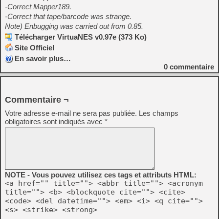
-Correct Mapper189.
-Correct that tape/barcode was strange.
Note) Enbugging was carried out from 0.85.
Télécharger VirtuaNES v0.97e (373 Ko)
Site Officiel
En savoir plus…
0
commentaire
Commentaire ¬
Votre adresse e-mail ne sera pas publiée.
Les champs
obligatoires sont indiqués avec
*
NOTE - Vous pouvez utilisez ces tags et attributs HTML:
<a href="" title=""> <abbr title=""> <acronym
title=""> <b> <blockquote cite=""> <cite>
<code> <del datetime=""> <em> <i> <q cite="">
<s> <strike> <strong>