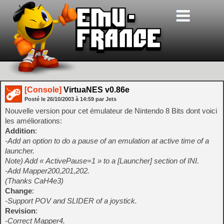
[Console]
VirtuaNES v0.86e
Posté le
26/10/2003
à
14:59
par Jets
Nouvelle version pour cet émulateur de Nintendo 8 Bits dont voici
les améliorations:
Addition
:
-Add an option to do a pause of an emulation at active time of a
launcher.
Note) Add « ActivePause=1 » to a [Launcher] section of INI.
-Add Mapper200,201,202.
(Thanks CaH4e3)
Change
:
-Support POV and SLIDER of a joystick.
Revision
:
-Correct Mapper4.