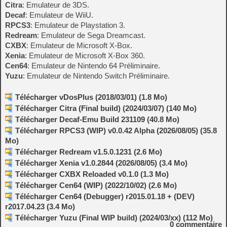
Citra
: Emulateur de 3DS.
Decaf
: Emulateur de WiiU.
RPCS3
: Emulateur de Playstation 3.
Redream
: Emulateur de Sega Dreamcast.
CXBX
: Emulateur de Microsoft X-Box.
Xenia
: Emulateur de Microsoft X-Box 360.
Cen64
: Emulateur de Nintendo 64 Préliminaire.
Yuzu
: Emulateur de Nintendo Switch Préliminaire.
Télécharger vDosPlus (2018/03/01) (1.8 Mo)
Télécharger Citra (Final build) (2024/03/07) (140 Mo)
Télécharger Decaf-Emu Build 231109 (40.8 Mo)
Télécharger RPCS3 (WIP) v0.0.42 Alpha (2026/08/05) (35.8
Mo)
Télécharger Redream v1.5.0.1231 (2.6 Mo)
Télécharger Xenia v1.0.2844 (2026/08/05) (3.4 Mo)
Télécharger CXBX Reloaded v0.1.0 (1.3 Mo)
Télécharger Cen64 (WIP) (2022/10/02) (2.6 Mo)
Télécharger Cen64 (Debugger) r2015.01.18 + (DEV)
r2017.04.23 (3.4 Mo)
Télécharger Yuzu (Final WIP build) (2024/03/xx) (112 Mo)
0
commentaire