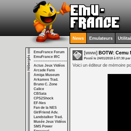
News
Emulateurs
Utilita
EmuFrance Forum
[www]
BOTW: Cemu Me
EmuFrance IRC
Posté le
24/01/2018
à
07:30
par
===================
Voici un éditeur de mémoire 
Actus Jeux Vidéos
Arcade Fans
Amiga Museum
Arkames Trad.
Bruno C. Zone
Calice
CBSata
CPS2Shock
EF-Nes
Fan de la NES
GirlFriend Adv.
Landstalker Trad.
Musée Jeux Vidéos
SMS Power