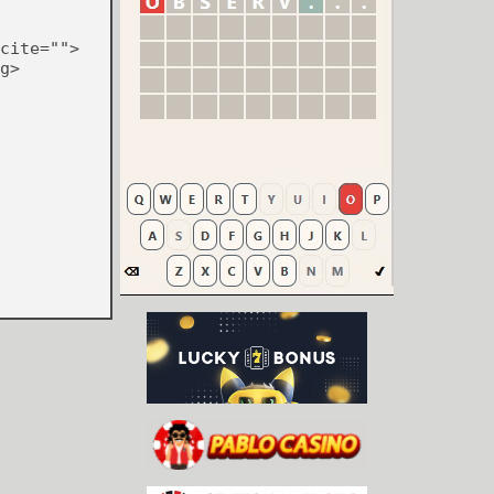
cite="">
g>