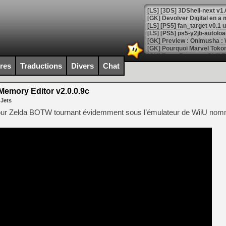
[GK] Devolver Digital en a 
[LS] [PS5] ps5-y2jb-autolo
[GK] Pourquoi Marvel Tokon 
[GK] Test : Restory : Chill
[GK] GTA 6 : Rockstar Games
ires
Traductions
Divers
Chat
[GK] Hot Wheels Infinite Rus
[GK] Mémoire cash - Secret 
[GK] Résultats Nintendo : 
mory Editor v2.0.0.9c
 Jets
[GK] Déjà des dégraissage
pour Zelda BOTW tournant évidemment sous l’émulateur de WiiU n
[Mo5] Brickboy cherche à r
[GK] Minecraft et ses « Gra
[GK] Beast of Reincarnation
[GK] Ubisoft : fin de parti
[GK] Mémoire cash - Metroid
[GK] Dan Houser (GTA) défe
[GK] Comment EA Sports FC
[GK] Crimson Moon : un Dark
[GK] Isle of Reveries : le j
[GK] Moonlighter 2 : The En
[GK] Capcom relance Monste