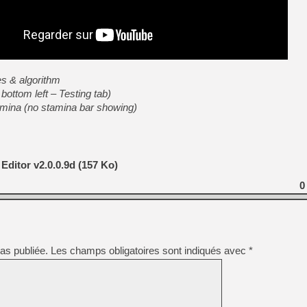
[Mo5] Deux inédits du Virtu
[GK] Le beat'em up The Walk
[GK] Endless Legend 2 : enf
s & algorithm
[LS] [PS5] Le WebKit Userl
 bottom left – Testing tab)
stamina (no stamina bar showing)
[GK] Oubliez Crazy Taxi, S
[LS] [Switch] NSZ 5.0.0 es
itor v2.0.0.9d (157 Ko)
[GK] No More Room in Hell 2
0
[GK] Agenda - GeForce NOW
as publiée.
Les champs obligatoires sont indiqués avec
*